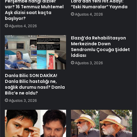
Perşembe hangi diziler
Lara’dan Yeni Hit Adayı:
var? 16 Temmuz Muhtemel
“Eski Numaralar” Yayında
Aşk dizisi saat kaçta
Ağustos 4, 2026
başlıyor?
Ağustos 4, 2026
Elazığ’da Rehabilitasyon
Merkezinde Down
Sendromlu Çocuğa Şiddet
İddiası
Ağustos 3, 2026
Danla Bilic SON DAKİKA!
Danla Bilic hastalığı ne,
sağlık durumu nasıl? Danla
Bilic’e ne oldu?
Ağustos 3, 2026