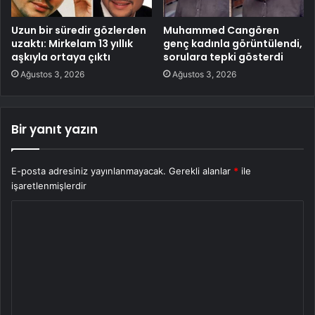
Uzun bir süredir gözlerden
Muhammed Cangören
uzaktı: Mirkelam 13 yıllık
genç kadınla görüntülendi,
aşkıyla ortaya çıktı
sorulara tepki gösterdi
Ağustos 3, 2026
Ağustos 3, 2026
Bir yanıt yazın
E-posta adresiniz yayınlanmayacak.
Gerekli alanlar
*
ile
işaretlenmişlerdir
Y
o
r
u
m