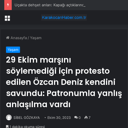
Uçakta dehşet anları: Kapağı açtıklarında gördüklerine inanamadılar
Menü
Anasayfa
/
Yaşam
Yaşam
29 Ekim marşını
söylemediği için protesto
edilen Özcan Deniz kendini
savundu: Patronumla yanlış
anlaşılma vardı
SİBEL GÖZKAYA
Ekim 30, 2023
0
7
1 dakika okuma süresi