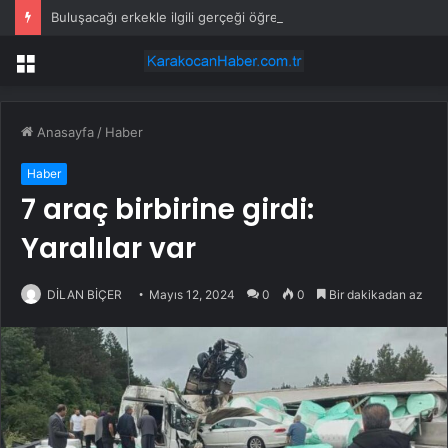
Buluşacağı erkekle ilgili gerçeği öğrenen kadından tepki çeken hareket
Menü
Anasayfa
/
Haber
Haber
7 araç birbirine girdi:
Yaralılar var
DİLAN BİÇER
Mayıs 12, 2024
0
0
Bir dakikadan az