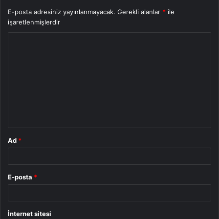
E-posta adresiniz yayınlanmayacak.
Gerekli alanlar
*
ile
işaretlenmişlerdir
Y
o
r
u
m
*
Ad
*
E-posta
*
İnternet sitesi