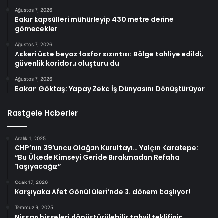
Ağustos 7, 2026
Bakır kapsülleri mühürleyip 430 metre derine
gömecekler
Ağustos 7, 2026
Askeri üste beyaz fosfor sızıntısı: Bölge tahliye edildi,
güvenlik koridoru oluşturuldu
Ağustos 7, 2026
Bakan Göktaş: Yapay Zeka İş Dünyasını Dönüştürüyor
Rastgele Haberler
Aralık 1, 2025
CHP’nin 39’uncu Olağan Kurultayı… Yalçın Karatepe:
“Bu Ülkede Kimseyi Geride Bırakmadan Refaha
Taşıyacağız”
Ocak 17, 2026
Karşıyaka Afet Gönüllüleri’nde 3. dönem başlıyor!
Temmuz 9, 2025
Nissan hisseleri dönüştürülebilir tahvil teklifinin