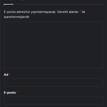
E-posta adresiniz yayınlanmayacak.
Gerekli alanlar
*
ile
işaretlenmişlerdir
Y
o
r
u
m
*
Ad
*
E-posta
*