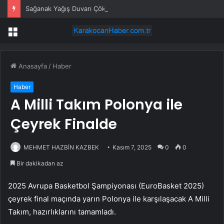
Sağanak Yağış Duvarı Çöktürdü
Menü
Anasayfa
/
Haber
Haber
A Milli Takım Polonya ile
Çeyrek Finalde
MEHMET HAZBİN KAZBEK
Kasım 7, 2025
0
0
Bir dakikadan az
2025 Avrupa Basketbol Şampiyonası (EuroBasket 2025)
çeyrek final maçında yarın Polonya ile karşılaşacak A Milli
Takım, hazırlıklarını tamamladı.