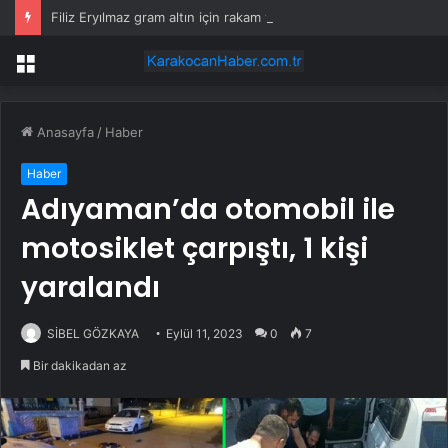
Filiz Eryılmaz gram altın için rakam verdi: Yarın akşama işaret etti
Menü
Anasayfa
/
Haber
Haber
Adıyaman’da otomobil ile
motosiklet çarpıştı, 1 kişi
yaralandı
SİBEL GÖZKAYA
Eylül 11, 2023
0
7
Bir dakikadan az