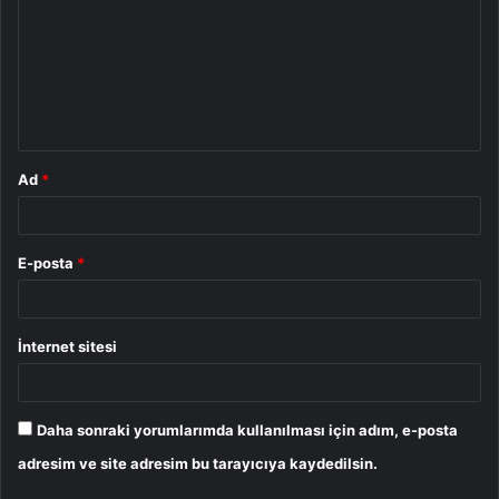
r
u
m
*
Ad
*
E-posta
*
İnternet sitesi
Daha sonraki yorumlarımda kullanılması için adım, e-posta
adresim ve site adresim bu tarayıcıya kaydedilsin.