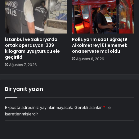
İstanbul ve Sakarya’da
Polis yarım saat uğraştı!
ortak operasyon: 339
Alkolmetreyi üflememek
kilogram uyuşturucu ele
ona servete mal oldu
geçirildi
Ağustos 6, 2026
Ağustos 7, 2026
Bir yanıt yazın
E-posta adresiniz yayınlanmayacak.
Gerekli alanlar
*
ile
işaretlenmişlerdir
Y
o