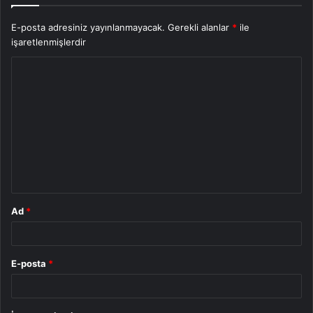
E-posta adresiniz yayınlanmayacak.
Gerekli alanlar
*
ile
işaretlenmişlerdir
Y
o
r
u
m
*
Ad
*
E-posta
*