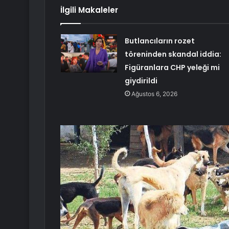
İlgili Makaleler
Butlancıların rozet
töreninden skandal iddia:
Figüranlara CHP yeleği mi
giydirildi
Ağustos 6, 2026