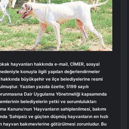
okak hayvanları hakkında e-mail, CİMER, sosyal
edeniyle konuyla ilgili yapılan değerlendirmeler
 hakkında büyükşehir ve ilçe belediyelerine resmi
lmuştur. Yazılan yazıda özetle; 5199 sayılı
orunmasına Dair Uygulama Yönetmeliği kapsamında
emlerinin belediyelerin yetki ve sorumlulukları
ruma Kanunu’nun ‘Hayvanların sahiplenilmesi, bakımı
sında ‘Sahipsiz ve güçten düşmüş hayvanların en hızlı
len hayvan bakımevlerine götürülmesi zorunludur. Bu