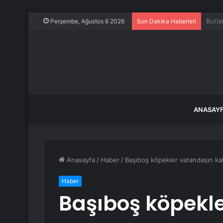
Uçakt
Perşembe, Ağustos 6 2026
Son Dakika Haberleri
ANASAY
Anasayfa
/
Haber
/
Başıboş köpekler vatandaşın ka
Haber
Başıboş köpekl