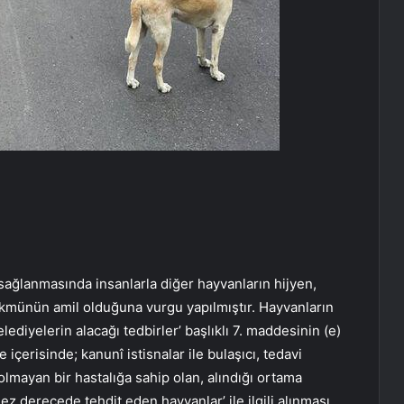
ağlanmasında insanlarla diğer hayvanların hijyen,
hükmünün amil olduğuna vurgu yapılmıştır. Hayvanların
iyelerin alacağı tedbirler’ başlıklı 7. maddesinin (e)
içerisinde; kanunî istisnalar ile bulaşıcı, tedavi
olmayan bir hastalığa sahip olan, alındığı ortama
ez derecede tehdit eden hayvanlar’ ile ilgili alınması