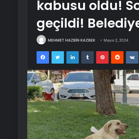
kabusu oldu! S
geçildi! Belediy
MEHMET HAZBİN KAZBEK
Mayıs 2, 2024
Facebook
Twitter
LinkedIn
Tumblr
Pinterest
Reddit