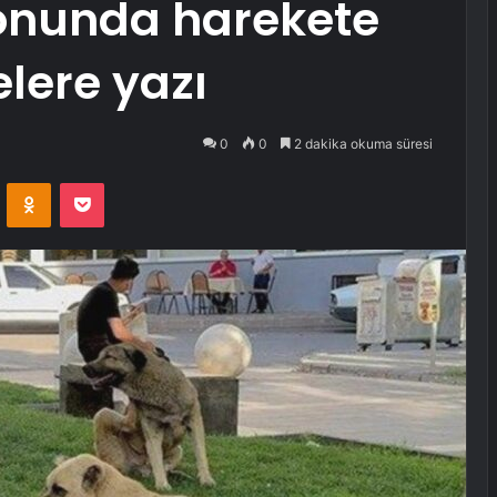
onunda harekete
elere yazı
0
0
2 dakika okuma süresi
VKontakte
Odnoklassniki
Pocket