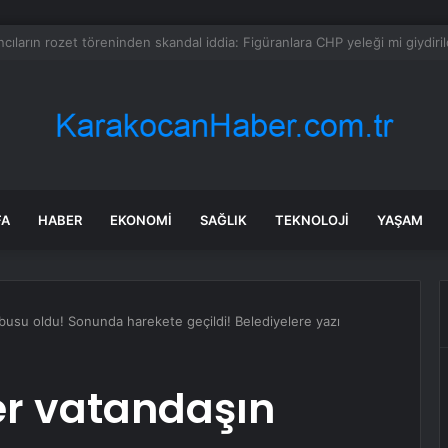
a dehşet anları: Kapağı açtıklarında gördüklerine inanamadılar
FA
HABER
EKONOMI
SAĞLIK
TEKNOLOJI
YAŞAM
busu oldu! Sonunda harekete geçildi! Belediyelere yazı
er vatandaşın