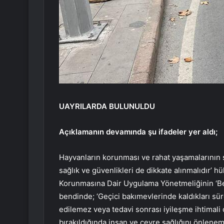
UAYRILARDA BULUNULDU
Açıklamanın devamında şu ifadeler yer aldı;
Hayvanların korunması ve rahat yaşamalarının s
sağlık ve güvenlikleri de dikkate alınmalıdır’ 
Korunmasına Dair Uygulama Yönetmeliğinin ‘Beled
bendinde; ‘Geçici bakımevlerinde kaldıkları süre 
edilemez veya tedavi sonrası iyileşme ihtimali 
bırakıldığında insan ve çevre sağlığını önlenem