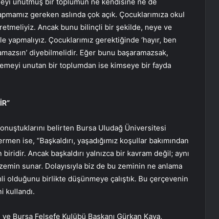
meyi unutmuş bir toplumun ne kendisine ne de
Yapmamız gereken aslında çok açık. Çocuklarımıza okul
tmeliyiz. Ancak bunu bilinçli bir şekilde, neye ve
 ile yapmalıyız. Çocuklarımız gerektiğinde ‘hayır, ben
mazsın’ diyebilmelidir. Eğer bunu başaramazsak,
 demeyi unutan bir toplumdan ise kimseye bir fayda
İR”
konuştuklarını belirten Bursa Uludağ Üniversitesi
ermen ise, “Başkaldırı, yaşadığımız koşullar bakımından
ridir. Ancak başkaldırı yalnızca bir kavram değil; aynı
zemin sunar. Dolayısıyla biz de bu zeminin ne anlama
mli olduğunu birlikte düşünmeye çalıştık. Bu çerçevenin
i kullandı.
 ve Bursa Felsefe Kulübü Başkanı Gürkan Kaya,