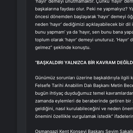
‘hayır’ demeyi unutmamaktır. Çünkü ‘hayır’ de
başkalarına faydası olur. Peki ne yapmalıyız? 
öncesi dönemden başlayarak ‘hayır’ demeyi öğre
neden ‘hayır’ dediğimizi açıklayabilecek bir dil
bunu yapmam’ ya da ‘hayır, sen bunu bana yapa
toplum olarak ‘hayır’ demeyi unuturuz. ‘Hayır’
gelmez” şeklinde konuştu.
“BAŞKALDIRI YALNIZCA BİR KAVRAM DEĞİLD
Günümüz sorunları üzerine başkaldırıyla ilgili 
Felsefe Tarihi Anabilim Dalı Başkanı Metin Bec
bugün ihtiyaç duyduğumuz temel kavramlardan bi
zamanda eylemleri de beraberinde getiren bir 
geldiğini, nasıl kurulabileceğini ve neden öne
önemini özellikle vurgulamak istedik” ifadelerin
Osmangazi Kent Konseyi Başkanı Sevim Sakallı