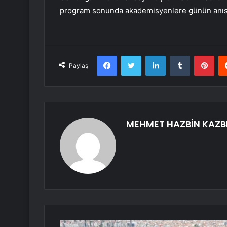
program sonunda akademisyenlere günün anısın
Facebook
Twitter
LinkedIn
Tumblr
Pint
Paylaş
MEHMET HAZBİN KAZB