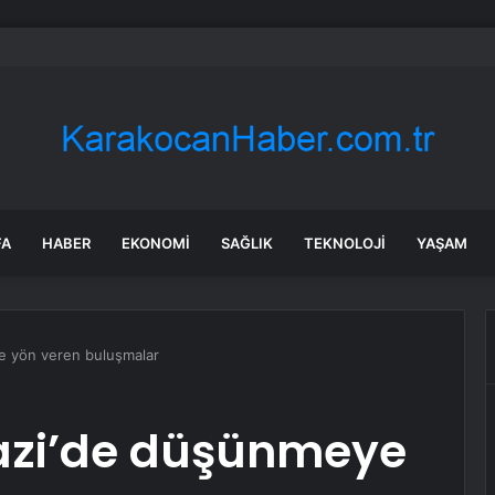
in tane arıyı tek bir amaç doğaya saldılar
FA
HABER
EKONOMI
SAĞLIK
TEKNOLOJI
YAŞAM
 yön veren buluşmalar
zi’de düşünmeye