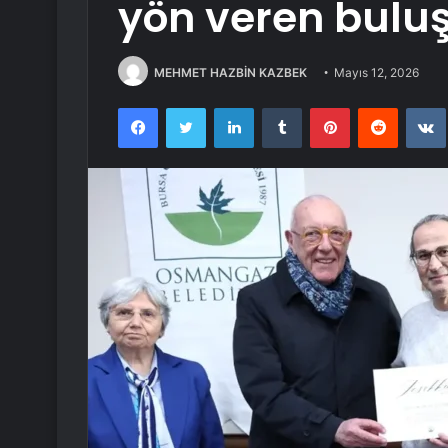
yön veren bulu
MEHMET HAZBİN KAZBEK
Mayıs 12, 2026
Facebook
Twitter
LinkedIn
Tumblr
Pinterest
Reddit