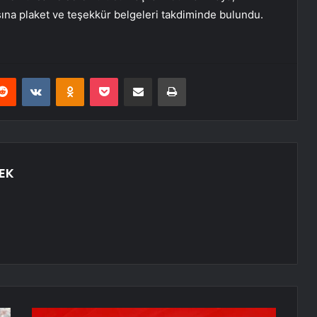
a plaket ve teşekkür belgeleri takdiminde bulundu.
erest
Reddit
VKontakte
Odnoklassniki
Pocket
E-Posta ile paylaş
Yazdır
EK