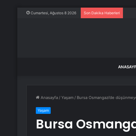
180 b
Cumartesi, Ağustos 8 2026
Son Dakika Haberleri
ANASAY
Anasayfa
/
Yaşam
/
Bursa Osmangazi’de düşünmeye
Yaşam
Bursa Osmanga