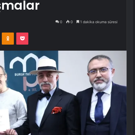
şmalar
0
0
1 dakika okuma süresi
VKontakte
Odnoklassniki
Pocket