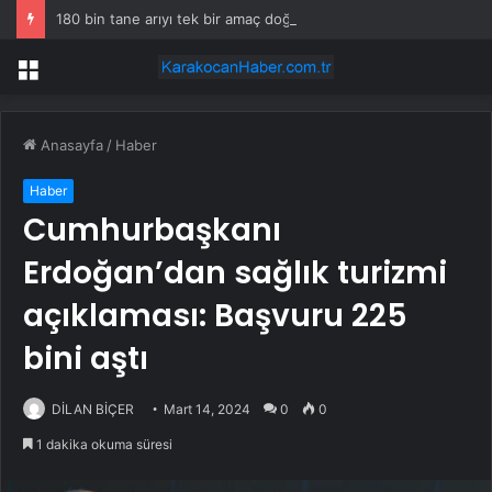
180 bin tane arıyı tek bir amaç doğaya saldılar
Menü
Anasayfa
/
Haber
Haber
Cumhurbaşkanı
Erdoğan’dan sağlık turizmi
açıklaması: Başvuru 225
bini aştı
DİLAN BİÇER
Mart 14, 2024
0
0
1 dakika okuma süresi