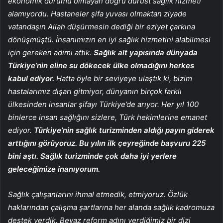
ekonomik durumu olmayan doğru dürüst sağlık hizmeti
alamıyordu. Hastaneler şifa yuvası olmaktan ziyade
vatandaşın Allah düşürmesin dediği bir eziyet çarkına
dönüşmüştü. İnsanımızın en iyi sağlık hizmetini alabilmesi
için gereken adımı attık.
Sağlık alt yapısında dünyada
Türkiye’nin eline su dökecek ülke olmadığını herkes
kabul ediyor.
Hatta öyle bir seviyeye ulaştık ki, bizim
hastalarımız dışarı gitmiyor, dünyanın birçok farklı
ülkesinden insanlar şifayı Türkiye’de arıyor. Her yıl 100
binlerce insan sağlığını sizlere, Türk hekimlerine emanet
ediyor.
Türkiye’nin sağlık turizminden aldığı payın giderek
arttığını görüyoruz. Bu yılın ilk çeyreğinde başvuru 225
bini aştı. Sağlık turizminde çok daha iyi yerlere
geleceğimize inanıyorum.
Sağlık çalışanlarını ihmal etmedik, etmiyoruz. Özlük
haklarından çalışma şartlarına her alanda sağlık kadromuza
destek verdik. Beyaz reform adını verdiğimiz bir dizi