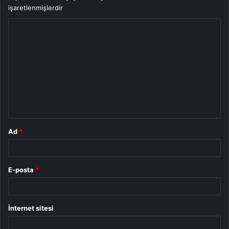
işaretlenmişlerdir
Y
o
r
u
m
*
Ad
*
E-posta
*
İnternet sitesi