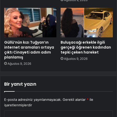
Güllü’nün kızı Tuğyan’ın
Buluşacağı erkekle ilgili
internet aramaları ortaya
gerçeği öğrenen kadından
çıktı Cinayeti adım adım
tepki çeken hareket
planlamış
Ağustos 9, 2026
Ağustos 9, 2026
Bir yanıt yazın
E-posta adresiniz yayınlanmayacak.
Gerekli alanlar
*
ile
işaretlenmişlerdir
Y