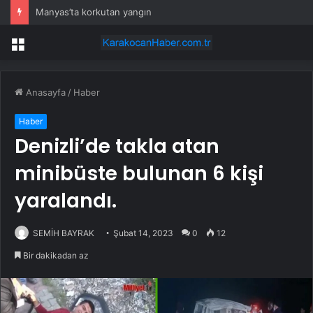
Manyas’ta korkutan yangın
Menü
Anasayfa
/
Haber
Haber
Denizli’de takla atan
minibüste bulunan 6 kişi
yaralandı.
SEMİH BAYRAK
Şubat 14, 2023
0
12
Bir dakikadan az