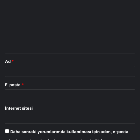
o
r
u
m
*
Ad
*
E-posta
*
İnternet sitesi
Daha sonraki yorumlarımda kullanılması için adım, e-posta