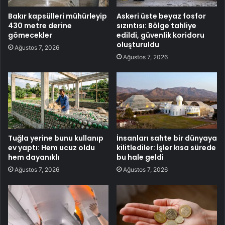
Bakır kapsülleri mühürleyip
Askeri üste beyaz fosfor
430 metre derine
sızıntısı: Bölge tahliye
gömecekler
edildi, güvenlik koridoru
oluşturuldu
Ağustos 7, 2026
Ağustos 7, 2026
Tuğla yerine bunu kullanıp
İnsanları sahte bir dünyaya
ev yaptı: Hem ucuz oldu
kilitlediler: İşler kısa sürede
hem dayanıklı
bu hale geldi
Ağustos 7, 2026
Ağustos 7, 2026