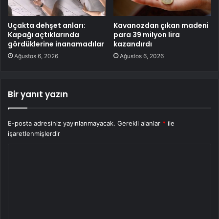
Uçakta dehşet anları:
Kavanozdan çıkan madeni
Kapağı açtıklarında
para 39 milyon lira
gördüklerine inanamadılar
kazandırdı
Ağustos 6, 2026
Ağustos 6, 2026
Bir yanıt yazın
E-posta adresiniz yayınlanmayacak.
Gerekli alanlar
*
ile
işaretlenmişlerdir
Y
o
r
u
m