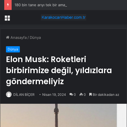
180 bin tane arıyı tek bir amaç doğaya saldılar
Menü
Anasayfa
/
Dünya
Dünya
Elon Musk: Roketleri
birbirimize değil, yıldızlara
göndermeliyiz
DİLAN BİÇER
Nisan 19, 2024
0
0
Bir dakikadan az