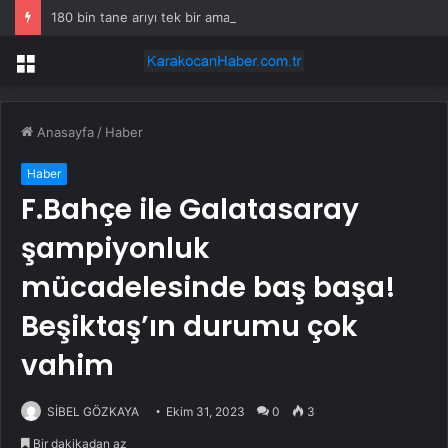
180 bin tane arıyı tek bir amaç doğaya saldılar
Menü
Anasayfa
/
Haber
Haber
F.Bahçe ile Galatasaray
şampiyonluk
mücadelesinde baş başa!
Beşiktaş’ın durumu çok
vahim
SİBEL GÖZKAYA
Ekim 31, 2023
0
3
Bir dakikadan az