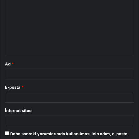
Y
o
r
u
m
*
Ad
*
E-posta
*
İnternet sitesi
Daha sonraki yorumlarımda kullanılması için adım, e-posta