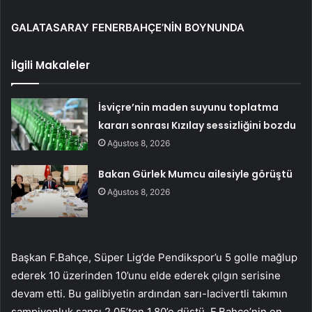
GALATASARAY FENERBAHÇE’NİN BOYNUNDA
İlgili Makaleler
İsviçre’nin maden suyunu toplatma
kararı sonrası Kızılay sessizliğini bozdu
Ağustos 8, 2026
Bakan Gürlek Mumcu ailesiyle görüştü
Ağustos 8, 2026
Başkan F.Bahçe, Süper Lig’de Pendikspor’u 5 golle mağlup
ederek 10 üzerinden 10’unu elde ederek çılgın serisine
devam etti. Bu galibiyetin ardından sarı-lacivertli takımın
şampiyonluk şansı 2,05’ten 1,80’e düştü. F.Bahçe’nin en