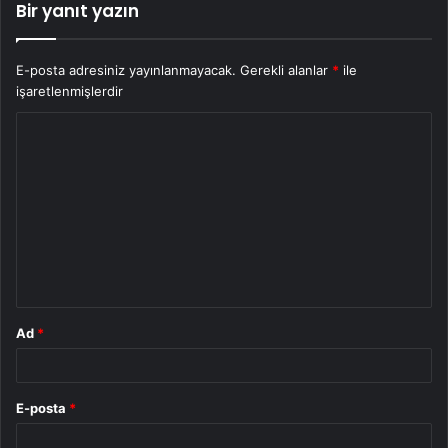
Bir yanıt yazın
E-posta adresiniz yayınlanmayacak.
Gerekli alanlar
*
ile
işaretlenmişlerdir
Y
o
r
u
m
*
Ad
*
E-posta
*