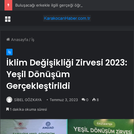
Buluşacağı erkekle ilgili gerçeği öğrenen kadından tepki çeken hareket
Menü
Anasayfa
/
İş
İş
İklim Değişikliği Zirvesi 2023:
Yeşil Dönüşüm
Gerçekleştirildi
SİBEL GÖZKAYA
Temmuz 3, 2023
0
8
1 dakika okuma süresi