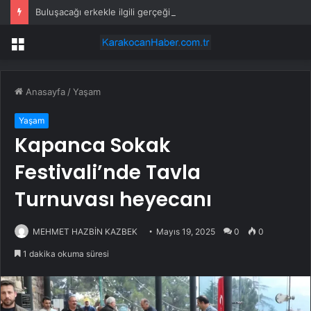
Buluşacağı erkekle ilgili gerçeği öğrenen kadından tepki çeken hareket
Menü
Anasayfa
/
Yaşam
Yaşam
Kapanca Sokak
Festivali’nde Tavla
Turnuvası heyecanı
MEHMET HAZBİN KAZBEK
Mayıs 19, 2025
0
0
1 dakika okuma süresi