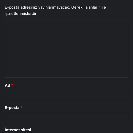
E-posta adresiniz yayınlanmayacak.
Gerekli alanlar
*
ile
işaretlenmişlerdir
Y
o
r
u
m
*
Ad
*
E-posta
*
İnternet sitesi