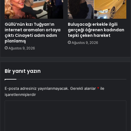
Güllü’nün kızı Tuğyan’ın
Buluşacağı erkekle ilgili
internet aramaları ortaya
gerçeği öğrenen kadından
çıktı Cinayeti adım adım
tepki çeken hareket
planlamış
Ağustos 9, 2026
Ağustos 9, 2026
Bir yanıt yazın
E-posta adresiniz yayınlanmayacak.
Gerekli alanlar
*
ile
işaretlenmişlerdir
Y
o
r