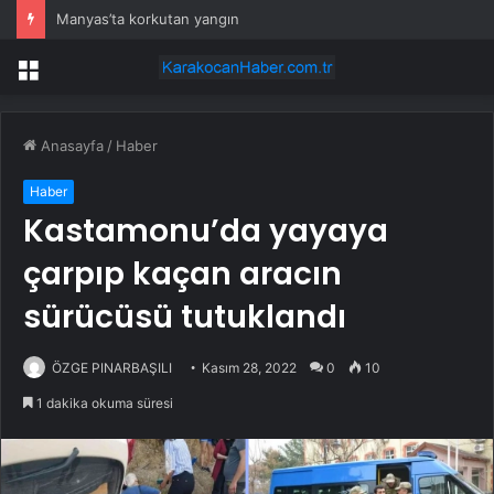
Manyas’ta korkutan yangın
Menü
Anasayfa
/
Haber
Haber
Kastamonu’da yayaya
çarpıp kaçan aracın
sürücüsü tutuklandı
ÖZGE PINARBAŞILI
Kasım 28, 2022
0
10
1 dakika okuma süresi