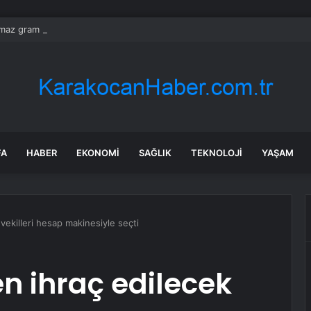
ılmaz gram altın için rakam verdi: Yarın akşama işaret etti
FA
HABER
EKONOMI
SAĞLIK
TEKNOLOJI
YAŞAM
ekilleri hesap makinesiyle seçti
 ihraç edilecek