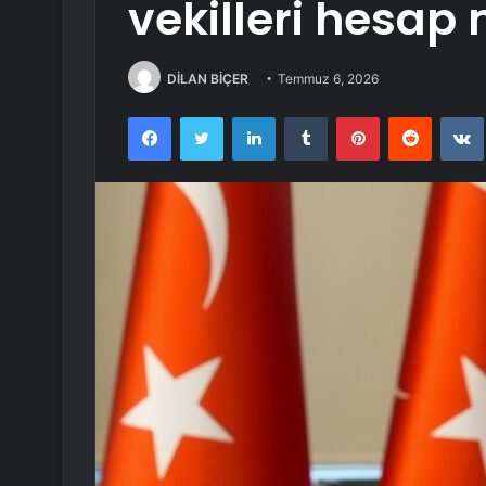
vekilleri hesap 
DİLAN BİÇER
Temmuz 6, 2026
Facebook
Twitter
LinkedIn
Tumblr
Pinterest
Reddit