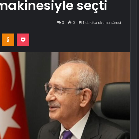
makinesiyle seçti
0
0
1 dakika okuma süresi
VKontakte
Odnoklassniki
Pocket