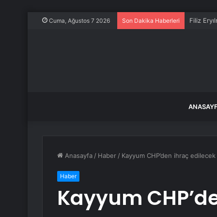
Filiz Ery
Cuma, Ağustos 7 2026
Son Dakika Haberleri
ANASAY
Anasayfa
/
Haber
/
Kayyum CHP’den ihraç edilecek v
Haber
Kayyum CHP’den