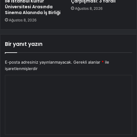
ile İstanbul Kültür
Çarpışması: 3 Yaralı
Üniversitesi Arasında
Ağustos 8, 2026
Sinema Alanında İş Birliği
Ağustos 8, 2026
Bir yanıt yazın
E-posta adresiniz yayınlanmayacak.
Gerekli alanlar
*
ile
işaretlenmişlerdir
Y
o
r
u
m
*