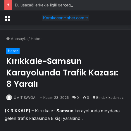
Buluşacağı erkekle ilgili gerçeği öğrenen kadından tepki çeken hareket
Menü
Anasayfa
/
Haber
Haber
Kırıkkale-Samsun
Karayolunda Trafik Kazası:
8 Yaralı
ÜMİT SAVĞA
Kasım 23, 2025
0
0
Bir dakikadan az
(KIRIKKALE) –
Kırıkkale-
Samsun
karayolunda meydana
gelen trafik kazasında 8 kişi yaralandı.