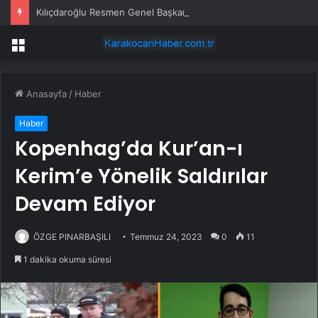
Kılıçdaroğlu Resmen Genel Başkan
Menü
Anasayfa
/
Haber
Haber
Kopenhag’da Kur’an-ı
Kerim’e Yönelik Saldırılar
Devam Ediyor
ÖZGE PINARBAŞILI
Temmuz 24, 2023
0
11
1 dakika okuma süresi