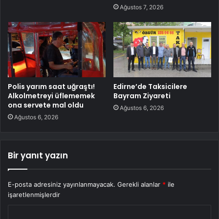
Ağustos 7, 2026
Polis yarım saat uğraştı!
Edirne’de Taksicilere
Alkolmetreyi üflememek
Bayram Ziyareti
ona servete mal oldu
Ağustos 6, 2026
Ağustos 6, 2026
Bir yanıt yazın
E-posta adresiniz yayınlanmayacak.
Gerekli alanlar
*
ile
işaretlenmişlerdir
Y