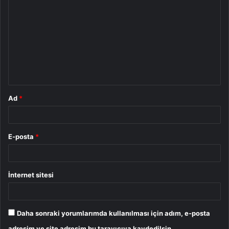
o
r
u
m
*
Ad
*
E-posta
*
İnternet sitesi
Daha sonraki yorumlarımda kullanılması için adım, e-posta
adresim ve site adresim bu tarayıcıya kaydedilsin.