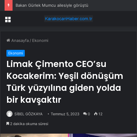
Bakan Gürlek Mumcu ailesiyle görüştü
Menü
Anasayfa
/
Ekonomi
Ekonomi
Limak Çimento CEO’su
Kocakerim: Yeşil dönüşüm
Türk yüzyılına giden yolda
bir kavşaktır
SİBEL GÖZKAYA
Temmuz 5, 2023
0
12
2 dakika okuma süresi