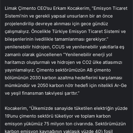
Limak Çimento CEO’su Erkam Kocakerim, “Emisyon Ticaret
Sistemi’nin ve gerekli yapısal unsurların bir an önce
projelendirilip devreye alınması için gece gündüz
çalışmalıyız. Öncelikle Türkiye Emisyon Ticaret Sistemi ve
bileşenlerinin ivedilikle tamamlanması gerekiyor.”
yenilenebilir hidrojen, CCUS ve yenilenebilir yakıtlarla eş
zamanlı olarak güncellenen “Yenilenebilir enerji yol
haritamızı oluşturmalı ve hidrojen ve CO2 ülke atlasımızı
yayınlamalıyız. Çimento sektörümüzün AB çimento
bölümünün 2030 karbon azaltma hedeflerini karşılaması
mümkündür ve 2050 karbon nötr hedefi için nitelikli Ar-Ge
ve yeşil finansman takviyesi şarttır.”
Kocakerim, “Ülkemizde sanayide tüketilen elektriğin yüzde
19’unu çimento sektörü tüketiyor ve toplam karbon
emisyon yükümüz 75 milyon ton civarında. Sektörümüzün
karbon emisyon kaynağının yaklaşık yüzde 40’ı fosil