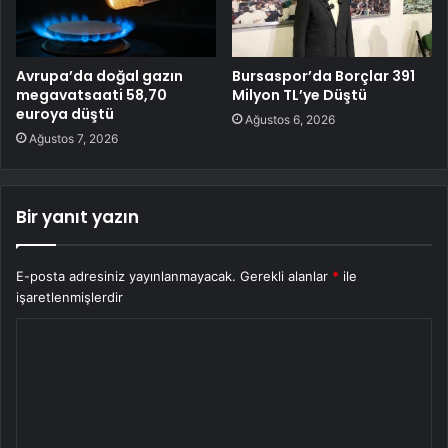
Avrupa’da doğal gazın
Bursaspor’da Borçlar 391
megavatsaati 58,70
Milyon TL’ye Düştü
euroya düştü
Ağustos 6, 2026
Ağustos 7, 2026
Bir yanıt yazın
E-posta adresiniz yayınlanmayacak.
Gerekli alanlar
*
ile
işaretlenmişlerdir
Y
o
r
u