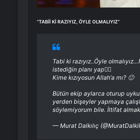
“TABİİ Kİ RAZIYIZ, ÖYLE OLMALIYIZ”
Tabi ki razıyız..Öyle olmalıyız…
istediğin planı yap💁‍♂️
Kime kızıyosun Allah’a mı? 🙂
Bütün ekip aylarca oturup uykus
yerden bişeyler yapmaya çalışt
söylemiyorum bile. İltifat alm
— Murat Dalkılıç (@MuratDalki