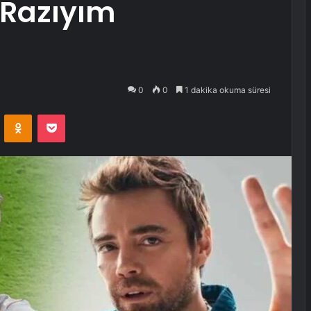
‘Razıyım
0
0
1 dakika okuma süresi
VKontakte
Odnoklassniki
Pocket