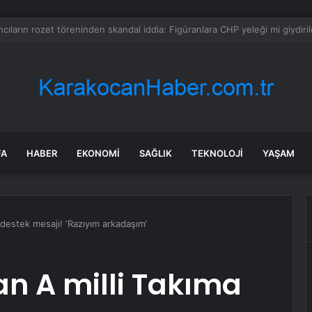
a dehşet anları: Kapağı açtıklarında gördüklerine inanamadılar
FA
HABER
EKONOMI
SAĞLIK
TEKNOLOJI
YAŞAM
a destek mesajı! ‘Razıyım arkadaşım’
an A milli Takıma