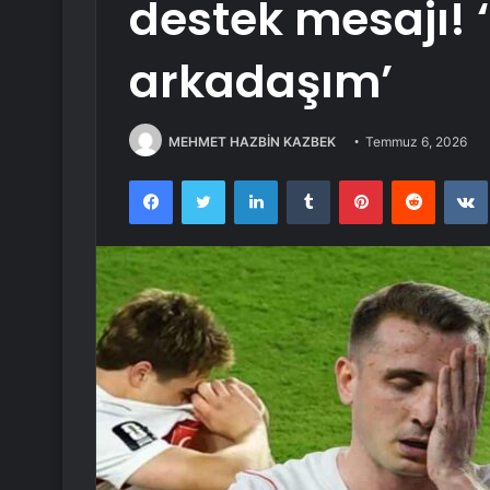
destek mesajı! 
arkadaşım’
MEHMET HAZBİN KAZBEK
Temmuz 6, 2026
Facebook
Twitter
LinkedIn
Tumblr
Pinterest
Reddit