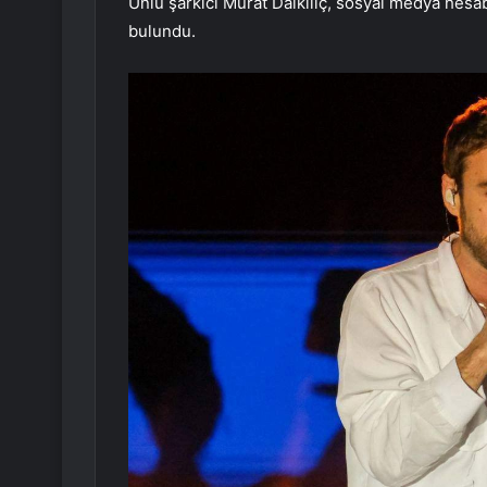
Ünlü şarkıcı Murat Dalkılıç, sosyal medya hesab
bulundu.