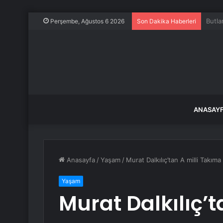
Uçakt
Perşembe, Ağustos 6 2026
Son Dakika Haberleri
ANASAY
Anasayfa
/
Yaşam
/
Murat Dalkılıç’tan A milli Takım
Yaşam
Murat Dalkılıç’t