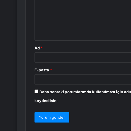
r
u
m
*
Ad
*
E-posta
*
Daha sonraki yorumlarımda kullanılması için adı
kaydedilsin.