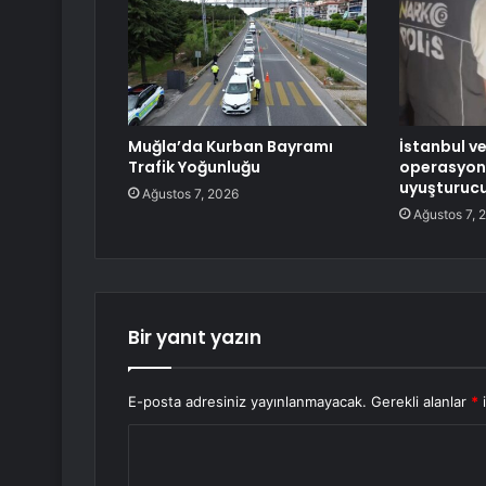
Muğla’da Kurban Bayramı
İstanbul v
Trafik Yoğunluğu
operasyon:
uyuşturucu 
Ağustos 7, 2026
Ağustos 7, 
Bir yanıt yazın
E-posta adresiniz yayınlanmayacak.
Gerekli alanlar
*
i
Y
o