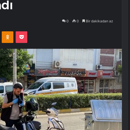
ndı
0
0
Bir dakikadan az
VKontakte
Odnoklassniki
Pocket