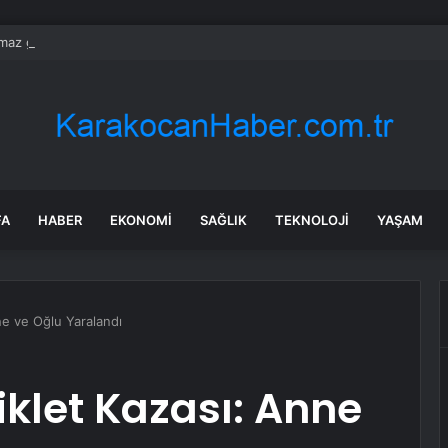
ılmaz gram altın için rakam verdi: Yarın akşama işaret etti
FA
HABER
EKONOMI
SAĞLIK
TEKNOLOJI
YAŞAM
ne ve Oğlu Yaralandı
iklet Kazası: Anne