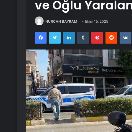
ve Oğlu Yarala
NURCAN BAYRAM
Ekim 15, 2025
Facebook
Twitter
LinkedIn
Tumblr
Pinterest
Reddit