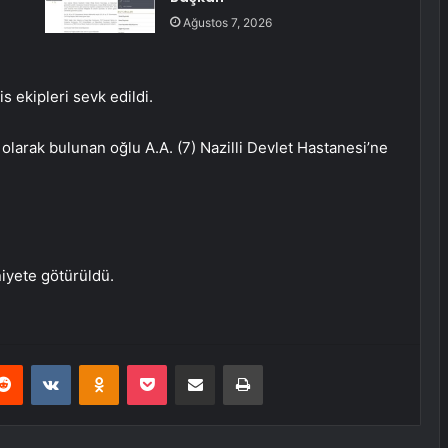
Ağustos 7, 2026
s ekipleri sevk edildi.
olarak bulunan oğlu A.A. (7) Nazilli Devlet Hastanesi’ne
niyete götürüldü.
erest
Reddit
VKontakte
Odnoklassniki
Pocket
E-Posta ile paylaş
Yazdır