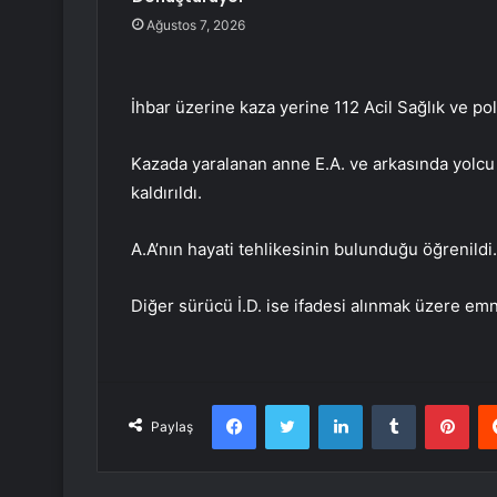
Ağustos 7, 2026
İhbar üzerine kaza yerine 112 Acil Sağlık ve poli
Kazada yaralanan anne E.A. ve arkasında yolcu 
kaldırıldı.
A.A’nın hayati tehlikesinin bulunduğu öğrenildi.
Diğer sürücü İ.D. ise ifadesi alınmak üzere em
Facebook
Twitter
LinkedIn
Tumblr
Pint
Paylaş