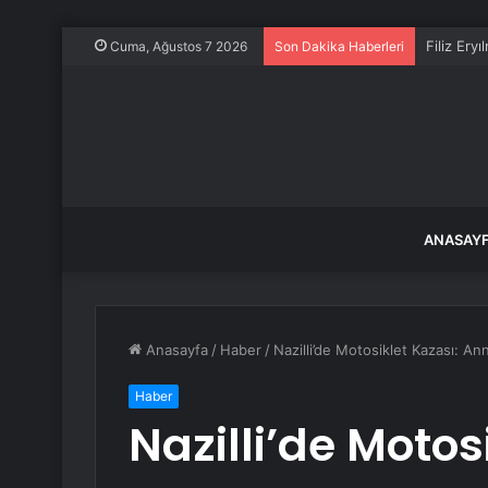
Filiz Ery
Cuma, Ağustos 7 2026
Son Dakika Haberleri
ANASAY
Anasayfa
/
Haber
/
Nazilli’de Motosiklet Kazası: An
Haber
Nazilli’de Motos