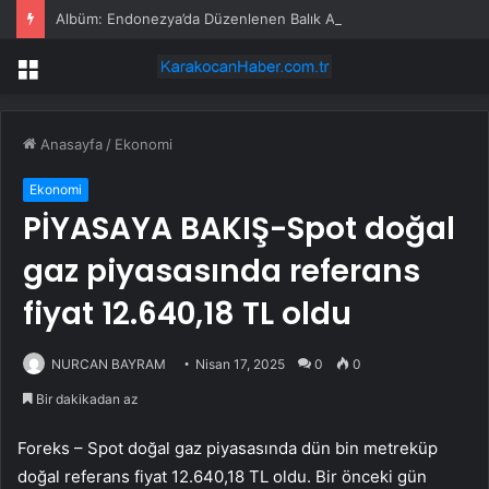
Albüm: Endonezya’da Düzenlenen Balık Avlama Festivali Kıyasıya Mücadeleye Sahne Oldu
Menü
Anasayfa
/
Ekonomi
Ekonomi
PİYASAYA BAKIŞ-Spot doğal
gaz piyasasında referans
fiyat 12.640,18 TL oldu
NURCAN BAYRAM
Nisan 17, 2025
0
0
Bir dakikadan az
Foreks – Spot doğal gaz piyasasında dün bin metreküp
doğal referans fiyat 12.640,18 TL oldu. Bir önceki gün