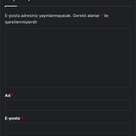
E-posta adresiniz yayınlanmayacak.
Gerekli alanlar
*
ile
işaretlenmişlerdir
Y
o
r
u
m
*
Ad
*
E-posta
*