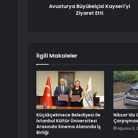
Avusturya Büyükelçisi Kayseri'yi
Ziyaret Etti
İlgili Makaleler
Küçükçekmece Belediyesi ile
Niksar’da 
İstanbul Kültür Üniversitesi
Çarpışması
Arasında Sinema Alanında İş
Ağustos 8, 
Birliği