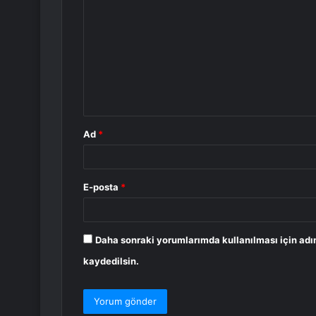
o
r
u
m
*
Ad
*
E-posta
*
Daha sonraki yorumlarımda kullanılması için adı
kaydedilsin.