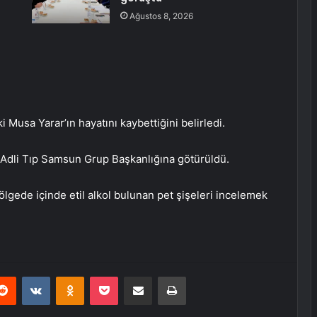
Ağustos 8, 2026
i Musa Yarar’ın hayatını kaybettiğini belirledi.
 Adli Tıp Samsun Grup Başkanlığına götürüldü.
ölgede içinde etil alkol bulunan pet şişeleri incelemek
erest
Reddit
VKontakte
Odnoklassniki
Pocket
E-Posta ile paylaş
Yazdır