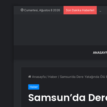
180 b
Cumartesi, Ağustos 8 2026
Son Dakika Haberleri
ANASAY
Anasayfa
/
Haber
/
Samsun’da Dere Yatağında Ölü 
Haber
Samsun’da Dere