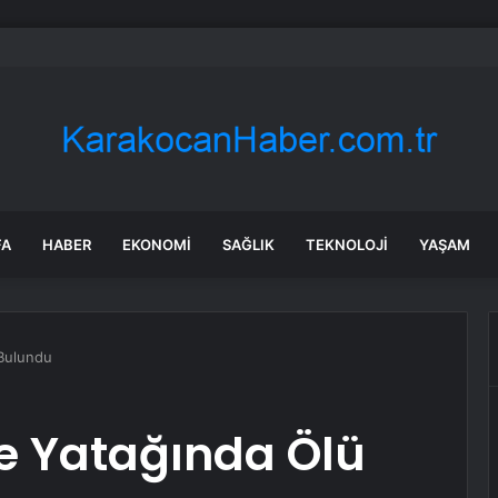
in tane arıyı tek bir amaç doğaya saldılar
FA
HABER
EKONOMI
SAĞLIK
TEKNOLOJI
YAŞAM
Bulundu
 Yatağında Ölü