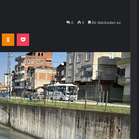
0
0
Bir dakikadan az
VKontakte
Odnoklassniki
Pocket