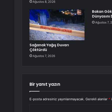
Ağustos 8, 2026
Bakan Gökt
Dünyasını
Ağustos 7, 
Sağanak Yağış Duvarı
Çöktürdü
Ağustos 7, 2026
Bir yanıt yazın
E-posta adresiniz yayınlanmayacak.
Gerekli alanlar
*
i
Y