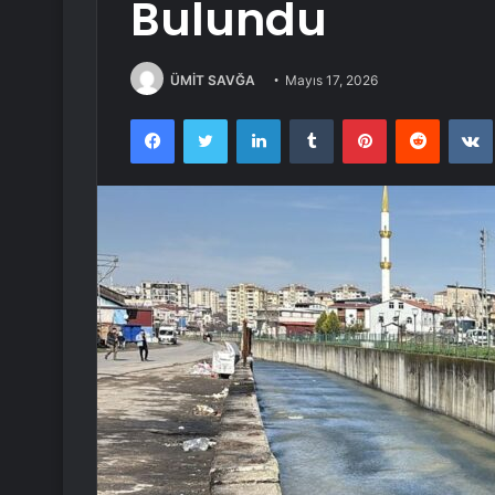
Bulundu
ÜMİT SAVĞA
Mayıs 17, 2026
Facebook
Twitter
LinkedIn
Tumblr
Pinterest
Reddit