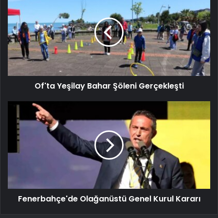
Of'ta Yeşilay Bahar Şöleni Gerçekleşti
Fenerbahçe'de Olağanüstü Genel Kurul Kararı