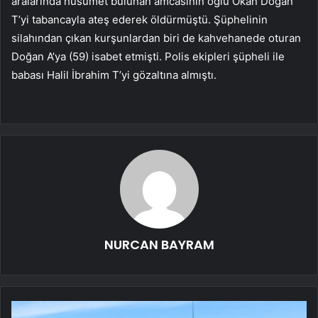
aralarında husumet bulunan amcasının oğlu Okan Doğan
T’yi tabancayla ateş ederek öldürmüştü. Şüphelinin
silahından çıkan kurşunlardan biri de kahvehanede oturan
Doğan A’ya (59) isabet etmişti. Polis ekipleri şüpheli ile
babası Halil İbrahim T’yi gözaltına almıştı.
NURCAN BAYRAM