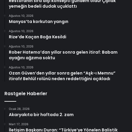
Restoranın sıra dışı konsepti gündem oldu! Çıplak
yemeğin bedeli dudak uçuklattı
Ağustos 10, 2026
Manyas’ta korkutan yangın
Ağustos 10, 2026
Rize’de Kaçan Boğa Kesildi
Ağustos 10, 2026
Rober Hatemo’dan yıllar sonra gelen itiraf: Babam
ayağını ağzıma soktu
Ağustos 10, 2026
Ozan Güven’den yıllar sonra gelen “Aşk-ı Memnu”
itirafı! Behlül rolünü neden reddettiğini açıkladı
Rastgele Haberler
Ocak 28, 2026
Akaryakıta bir haftada 2. zam
Mart 17, 2026
İletişim Başkanı Duran: “Türkiye’ye Yönelen Balistik