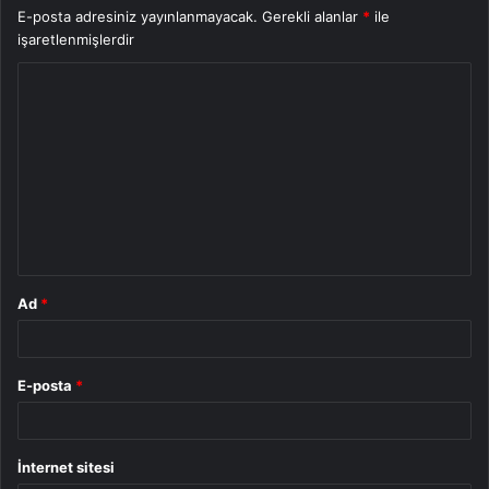
E-posta adresiniz yayınlanmayacak.
Gerekli alanlar
*
ile
işaretlenmişlerdir
Y
o
r
u
m
*
Ad
*
E-posta
*
İnternet sitesi