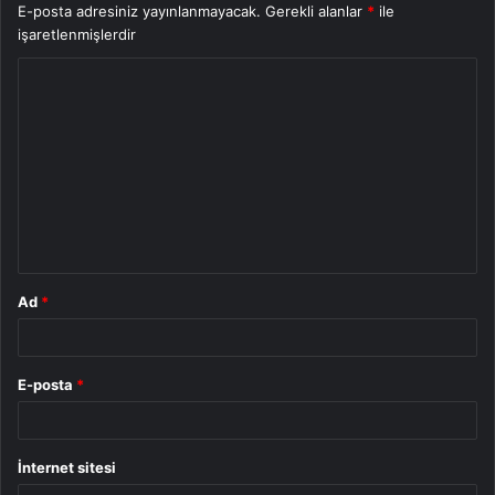
E-posta adresiniz yayınlanmayacak.
Gerekli alanlar
*
ile
işaretlenmişlerdir
Y
o
r
u
m
*
Ad
*
E-posta
*
İnternet sitesi