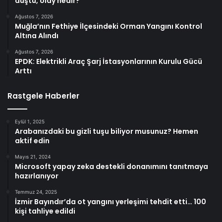
düştü, olay nedir?
Ağustos 7, 2026
Muğla’nın Fethiye İlçesindeki Orman Yangını Kontrol
Altına Alındı
Ağustos 7, 2026
EPDK: Elektrikli Araç Şarj İstasyonlarının Kurulu Gücü
Arttı
Rastgele Haberler
Eylül 1, 2025
Arabanızdaki bu gizli tuşu biliyor musunuz? Hemen
aktif edin
Mayıs 21, 2024
Microsoft yapay zeka destekli donanımını tanıtmaya
hazırlanıyor
Temmuz 24, 2025
İzmir Bayındır’da ot yangını yerleşimi tehdit etti… 100
kişi tahliye edildi