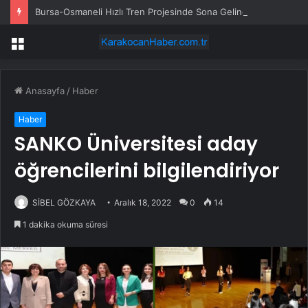
Bursa-Osmaneli Hızlı Tren Projesinde Sona Gelindi
Menü
Anasayfa
/
Haber
Haber
SANKO Üniversitesi aday
öğrencilerini bilgilendiriyor
SİBEL GÖZKAYA
Aralık 18, 2022
0
14
1 dakika okuma süresi