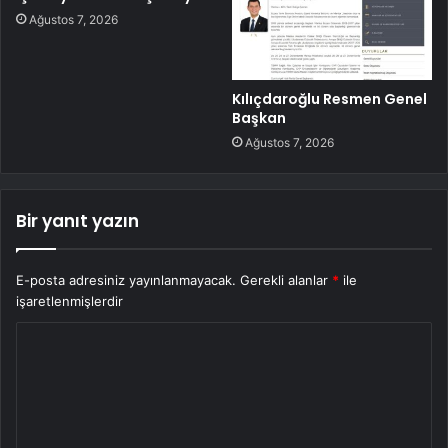
Ağustos 7, 2026
Kılıçdaroğlu Resmen Genel
Başkan
Ağustos 7, 2026
Bir yanıt yazın
E-posta adresiniz yayınlanmayacak.
Gerekli alanlar
*
ile
işaretlenmişlerdir
Y
o
r
u