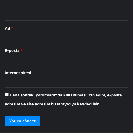
m
*
Ad
*
E-posta
*
İnternet sitesi
Daha sonraki yorumlarımda kullanılması için adım, e-posta
adresim ve site adresim bu tarayıcıya kaydedilsin.