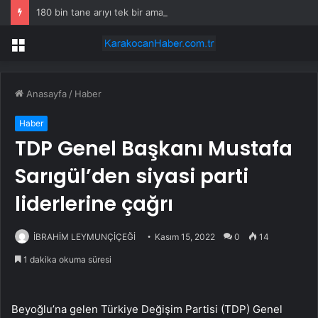
180 bin tane arıyı tek bir amaç doğaya saldılar
Menü
Anasayfa
/
Haber
Haber
TDP Genel Başkanı Mustafa
Sarıgül’den siyasi parti
liderlerine çağrı
İBRAHİM LEYMUNÇİÇEĞİ
Kasım 15, 2022
0
14
1 dakika okuma süresi
Beyoğlu’na gelen Türkiye Değişim Partisi (TDP) Genel