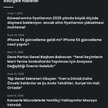
Rastgele Haberler
Ocak 7, 2025
Küresel emtia fiyatlarının 2025 yılında büyük ölçüde
düşmesi bekleniyor, ancak altın fiyatlarının yükselmesi
muhtemel
Ocak 29, 2026
iPhone 5S güncelleme geldi mi? iPhone 5S güncelleme
nasıl yapılır?
Mart 17, 2026
Deva Partisi Genel Başkanı Babacan: “Yerel Seçimlerin
Mart Yerine Sonbaharda Yapılması İçin Anayasa
Değişikliği Önerisi Gelebilir”
Ocak 15, 2026
Tkp Genel Sekreteri Okuyan: “İran’a Dönük Daha
Önceki Saldırılar ve Şu Anda Tehditler, Suriye’nin Hali
Ortada”
Şubat 8, 2026
Kanserle Mücadelede Yenilikçi Yaklaşımlar Masaya
Yatırıldı