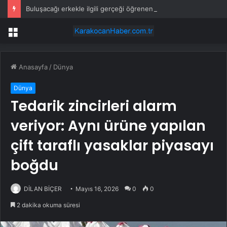
Buluşacağı erkekle ilgili gerçeği öğrenen kadından tepki çeken hareket
Menü
Anasayfa
/
Dünya
Dünya
Tedarik zincirleri alarm
veriyor: Aynı ürüne yapılan
çift taraflı yasaklar piyasayı
boğdu
DİLAN BİÇER
Mayıs 16, 2026
0
0
2 dakika okuma süresi