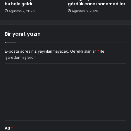
bu hale geldi
gördüklerine inanamadılar
Ağustos 7, 2026
Ağustos 6, 2026
Bir yanıt yazın
E-posta adresiniz yayınlanmayacak.
Gerekli alanlar
*
ile
işaretlenmişlerdir
Y
o
r
u
m
*
Ad
*