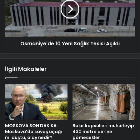
Osmaniye'de 10 Yeni Sağlık Tesisi Açıldı
İlgili Makaleler
MOSKOVA SON DAKİKA:
Bakır kapsülleri mühürleyip
Moskova’da savaş uçağı
430 metre derine
mı düştü, olay nedir?
gömecekler