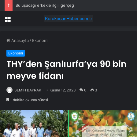
Buluşacağı erkekle ilgili gerçeği öğrenen kadından tepki çeken hareket
Menü
Anasayfa
/
Ekonomi
Ekonomi
THY’den Şanlıurfa’ya 90 bin
meyve fidanı
SEMİH BAYRAK
Kasım 12, 2023
0
3
1 dakika okuma süresi