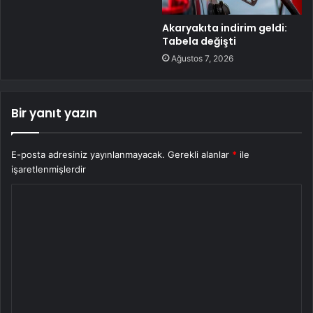
Akaryakıta indirim geldi:
Tabela değişti
Ağustos 7, 2026
Bir yanıt yazın
E-posta adresiniz yayınlanmayacak.
Gerekli alanlar
*
ile
işaretlenmişlerdir
Y
o
r
u
m
*