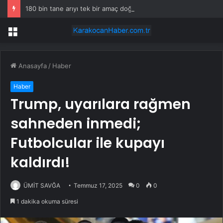
180 bin tane arıyı tek bir amaç doğaya saldılar
Menü
Anasayfa
/
Haber
Haber
Trump, uyarılara rağmen
sahneden inmedi;
Futbolcular ile kupayı
kaldırdı!
ÜMİT SAVĞA
Temmuz 17, 2025
0
0
1 dakika okuma süresi