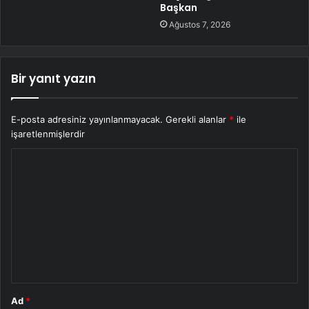
Başkan
Ağustos 7, 2026
Bir yanıt yazın
E-posta adresiniz yayınlanmayacak.
Gerekli alanlar
*
ile
işaretlenmişlerdir
Y
o
r
u
m
*
Ad
*