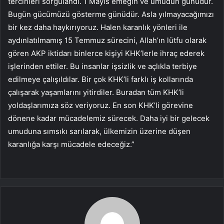
tercihleri sorgulandı. 1 Mayıs emeğin ve umudun günüdür.
Bugün gücümüzü gösterme günüdür. Asla yılmayacağımızı
bir kez daha haykırıyoruz. Halen karanlık yönleri ile
aydınlatılmamış 15 Temmuz sürecini, Allah’ın lütfu olarak
gören AKP iktidarı binlerce kişiyi KHK’lerle ihraç ederek
işlerinden ettiler. Bu insanlar işsizlik ve açlıkla terbiye
edilmeye çalışıldılar. Bir çok KHK’li farklı iş kollarında
çalışarak yaşamlarını yitirdiler. Buradan tüm KHK’li
yoldaşlarımıza söz veriyoruz. En son KHK’li görevine
dönene kadar mücadelemiz sürecek. Daha iyi bir gelecek
umuduna sımsıkı sarılarak, ülkemizin üzerine düşen
karanlığa karşı mücadele edeceğiz.”