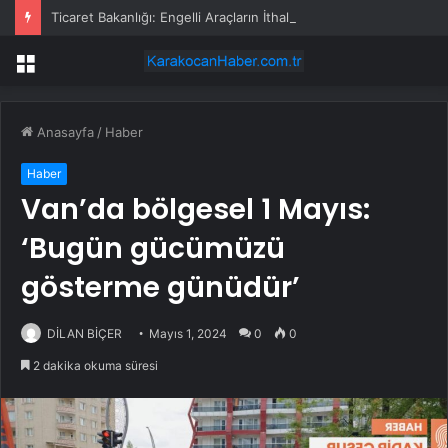
Ticaret Bakanlığı: Engelli Araçların İthal İşlemlerinde Randevu Sistemi Eylül Ayında Başlayacak
Menü
Anasayfa
/
Haber
Haber
Van’da bölgesel 1 Mayıs:
‘Bugün gücümüzü
gösterme günüdür’
DİLAN BİÇER
Mayıs 1, 2024
0
0
2 dakika okuma süresi