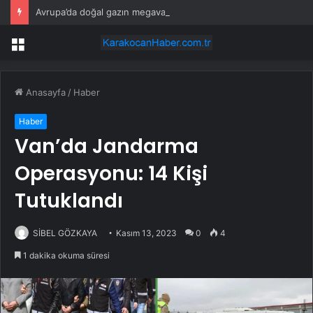
Avrupa’da doğal gazın megavatsaati 58,70 euroya düştü
Menü
Anasayfa
/
Haber
Haber
Van’da Jandarma
Operasyonu: 14 Kişi
Tutuklandı
SİBEL GÖZKAYA
Kasım 13, 2023
0
4
1 dakika okuma süresi