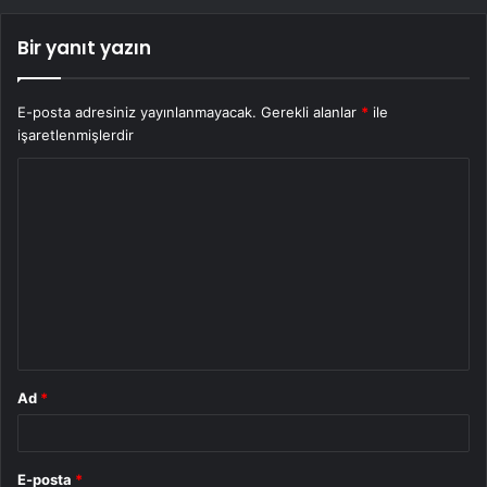
Bir yanıt yazın
E-posta adresiniz yayınlanmayacak.
Gerekli alanlar
*
ile
işaretlenmişlerdir
Y
o
r
u
m
*
Ad
*
E-posta
*