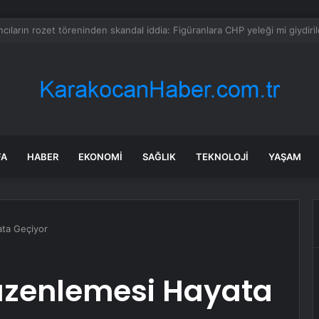
a dehşet anları: Kapağı açtıklarında gördüklerine inanamadılar
FA
HABER
EKONOMI
SAĞLIK
TEKNOLOJI
YAŞAM
ta Geçiyor
üzenlemesi Hayata