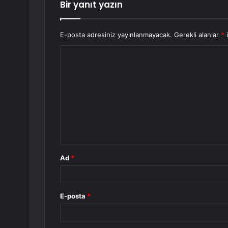
Bir yanıt yazın
E-posta adresiniz yayınlanmayacak.
Gerekli alanlar
*
i
Y
o
r
u
m
*
Ad
*
E-posta
*