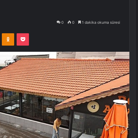
0
0
1 dakika okuma süresi
VKontakte
Odnoklassniki
Pocket