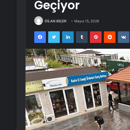
Geçiyor
DİLAN BİÇER
Mayıs 15, 2026
Facebook
Twitter
LinkedIn
Tumblr
Pinterest
Reddit