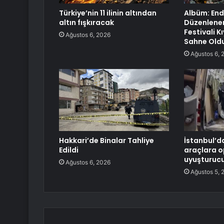
Türkiye’nin 11 ilinin altından
Albüm: En
altın fışkıracak
Düzenlenen
Festivali 
Ağustos 6, 2026
Sahne Old
Ağustos 6, 
Hakkari’de Binalar Tahliye
İstanbul’d
Edildi
araçlara o
uyuşturucu
Ağustos 6, 2026
Ağustos 5, 