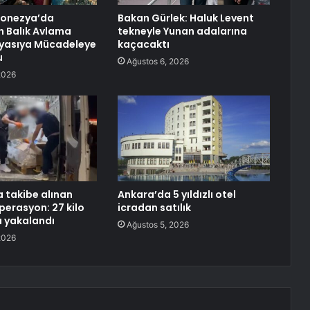
donezya’da
Bakan Gürlek: Haluk Levent
 Balık Avlama
tekneyle Yunan adalarına
Kıyasıya Mücadeleye
kaçacaktı
u
Ağustos 6, 2026
2026
a takibe alınan
Ankara’da 5 yıldızlı otel
perasyon: 27 kilo
icradan satılık
 yakalandı
Ağustos 5, 2026
2026