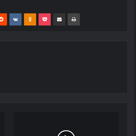
erest
Reddit
VKontakte
Odnoklassniki
Pocket
E-Posta ile paylaş
Yazdır