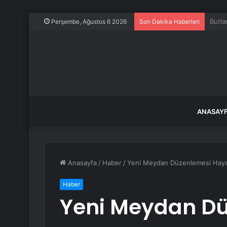
Uçakt
Perşembe, Ağustos 6 2026
Son Dakika Haberleri
ANASAY
Anasayfa
/
Haber
/
Yeni Meydan Düzenlemesi Haya
Haber
Yeni Meydan D