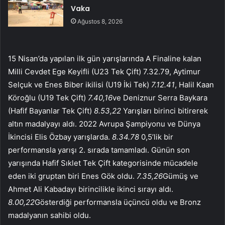
Vaka
Ağustos 8, 2026
15 Nisan’da yapılan ilk gün yarışlarında A Finaline kalan
Milli Cevdet Ege Keyifli (U23 Tek Çift) 7.32.79, Aytimur
Selçuk ve Enes Biber ikilisi (U19 İki Tek)
7.12.41
, Halil Kaan
Köroğlu (U19 Tek Çift)
7.40,16
ve Deniznur Serra Baykara
(Hafif Bayanlar Tek Çift)
8.53,22
Yarışları birinci bitirerek
altın madalyayı aldı. 2022 Avrupa Şampiyonu ve Dünya
İkincisi Elis Özbay yarışlarda.
8.34.78
0,5’lik bir
performansla yarışı 2. sırada tamamladı. Günün son
yarışında Hafif Sıklet Tek Çift kategorisinde mücadele
eden iki gruptan biri Enes Gök oldu.
7.35,26
Gümüş ve
Ahmet Ali Kabadayı birincilikle ikinci sırayı aldı.
8.00,22
Gösterdiği performansla üçüncü oldu ve Bronz
madalyanın sahibi oldu.