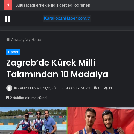
Buluşacağı erkekle ilgili gerçeği öğrenen kadından tepki çeken hareket
Menü
Anasayfa
/
Haber
Haber
Zagreb’de Kürek Milli
Takımından 10 Madalya
İBRAHİM LEYMUNÇİÇEĞİ
Nisan 17, 2023
0
11
2 dakika okuma süresi