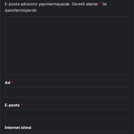
E-posta adresiniz yayınlanmayacak.
Gerekli alanlar
*
ile
işaretlenmişlerdir
Y
o
r
u
m
*
Ad
*
E-posta
*
İnternet sitesi