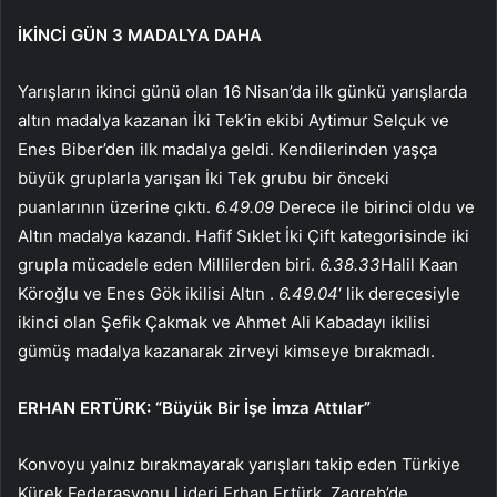
İKİNCİ GÜN 3 MADALYA DAHA
Yarışların ikinci günü olan 16 Nisan’da ilk günkü yarışlarda
altın madalya kazanan İki Tek’in ekibi Aytimur Selçuk ve
Enes Biber’den ilk madalya geldi. Kendilerinden yaşça
büyük gruplarla yarışan İki Tek grubu bir önceki
puanlarının üzerine çıktı.
6.49.09
Derece ile birinci oldu ve
Altın madalya kazandı. Hafif Sıklet İki Çift kategorisinde iki
grupla mücadele eden Millilerden biri.
6.38.33
Halil Kaan
Köroğlu ve Enes Gök ikilisi Altın .
6.49.04
‘ lik derecesiyle
ikinci olan Şefik Çakmak ve Ahmet Ali Kabadayı ikilisi
gümüş madalya kazanarak zirveyi kimseye bırakmadı.
ERHAN ERTÜRK: “Büyük Bir İşe İmza Attılar”
Konvoyu yalnız bırakmayarak yarışları takip eden Türkiye
Kürek Federasyonu Lideri Erhan Ertürk, Zagreb’de