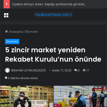
Uçakta dehşet anları: Kapağı açtıklarında gördüklerine inanamadılar
Menü
Anasayfa
/
Ekonomi
Ekonomi
5 zincir market yeniden
Rekabet Kurulu’nun önünde
İBRAHİM LEYMUNÇİÇEĞİ
Aralık 11, 2022
0
11
4 dakika okuma süresi