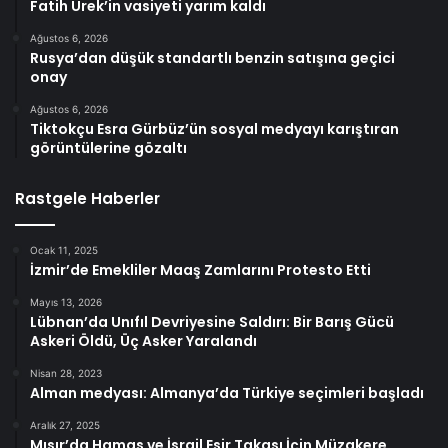
Fatih Ürek’in vasiyeti yarım kaldı
Ağustos 6, 2026
Rusya’dan düşük standartlı benzin satışına geçici
onay
Ağustos 6, 2026
Tiktokçu Esra Gürbüz’ün sosyal medyayı karıştıran
görüntülerine gözaltı
Rastgele Haberler
Ocak 11, 2025
İzmir’de Emekliler Maaş Zamlarını Protesto Etti
Mayıs 13, 2026
Lübnan’da Unıfıl Devriyesine Saldırı: Bir Barış Gücü
Askeri Öldü, Üç Asker Yaralandı
Nisan 28, 2023
Alman medyası: Almanya’da Türkiye seçimleri başladı
Aralık 27, 2025
Mısır’da Hamas ve İsrail Esir Takası İçin Müzakere