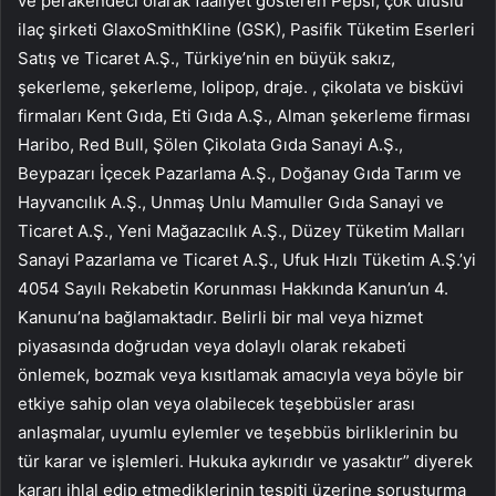
ve perakendeci olarak faaliyet gösteren Pepsi, çok uluslu
ilaç şirketi GlaxoSmithKline (GSK), Pasifik Tüketim Eserleri
Satış ve Ticaret A.Ş., Türkiye’nin en büyük sakız,
şekerleme, şekerleme, lolipop, draje. , çikolata ve bisküvi
firmaları Kent Gıda, Eti Gıda A.Ş., Alman şekerleme firması
Haribo, Red Bull, Şölen Çikolata Gıda Sanayi A.Ş.,
Beypazarı İçecek Pazarlama A.Ş., Doğanay Gıda Tarım ve
Hayvancılık A.Ş., Unmaş Unlu Mamuller Gıda Sanayi ve
Ticaret A.Ş., Yeni Mağazacılık A.Ş., Düzey Tüketim Malları
Sanayi Pazarlama ve Ticaret A.Ş., Ufuk Hızlı Tüketim A.Ş.’yi
4054 Sayılı Rekabetin Korunması Hakkında Kanun’un 4.
Kanunu’na bağlamaktadır. Belirli bir mal veya hizmet
piyasasında doğrudan veya dolaylı olarak rekabeti
önlemek, bozmak veya kısıtlamak amacıyla veya böyle bir
etkiye sahip olan veya olabilecek teşebbüsler arası
anlaşmalar, uyumlu eylemler ve teşebbüs birliklerinin bu
tür karar ve işlemleri. Hukuka aykırıdır ve yasaktır” diyerek
kararı ihlal edip etmediklerinin tespiti üzerine soruşturma