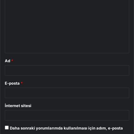
o
r
u
m
*
Ad
*
E-posta
*
İnternet sitesi
Daha sonraki yorumlarımda kullanılması için adım, e-posta