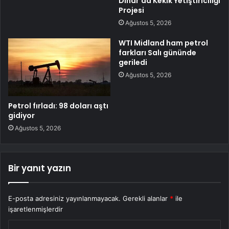
Dinar’da Kekik Yetiştiriciliği
Projesi
Ağustos 5, 2026
WTI Midland ham petrol
farkları Salı gününde
geriledi
Ağustos 5, 2026
Petrol fırladı: 98 doları aştı
gidiyor
Ağustos 5, 2026
Bir yanıt yazın
E-posta adresiniz yayınlanmayacak.
Gerekli alanlar
*
ile
işaretlenmişlerdir
Y