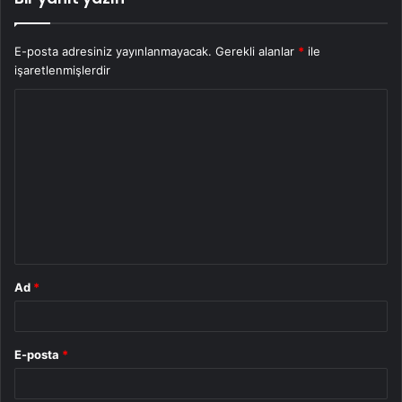
E-posta adresiniz yayınlanmayacak.
Gerekli alanlar
*
ile
işaretlenmişlerdir
Y
o
r
u
m
*
Ad
*
E-posta
*