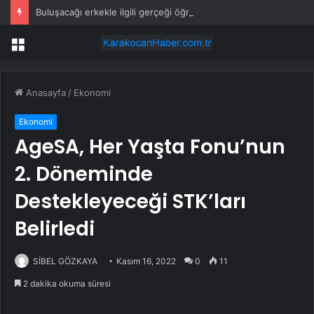
Buluşacağı erkekle ilgili gerçeği öğrenen kadından tepki çeken hareket
Menü
Anasayfa
/
Ekonomi
Ekonomi
AgeSA, Her Yaşta Fonu’nun
2. Döneminde
Destekleyeceği STK’ları
Belirledi
SİBEL GÖZKAYA
Kasım 16, 2022
0
11
2 dakika okuma süresi