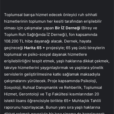
Toplumsal barışa hizmet edecek önleyici ruh sıhhati
hizmetlerinin toplumun her kesiti tarafından erişilebilir
olması için çalışmalar yapan
Bir İZ Derneği
(Birey ve
Toplum Ruh Sağlığında İZ Derneği), fon kapsamında
108.200 TL hibe dayanağı alacak. Dernek, hayata
geçireceği
Harita 65 +
projesiyle; 65 yaş üstü bireylerin
toplumsal ve psiko-sosyal dayanak hizmetlere
erişilebilirliğini tespit etmek, yaşlı haklarına dikkat çekmek,
takviye hizmetlerini yaygınlaştırmak ve yaşlılara yönelik
servislerin geliştirilmesine katkı sağlamak maksadıyla
çalışmalarını yürütecek. Proje kapsamında Psikoloji,
Sosyoloji, Ruhsal Danışmanlık ve Rehberlik, Toplumsal
Hizmet, Gerontoloji ve Tıp Fakültesi kısımlarından 20
istekli lisans öğrencisiyle birlikte 65+ Muhtaçlık Tahlili
raporunu hazırlayacak. Bunun yanı sıra yaşlı haklarına
dikkat çekmek gayesiyle bir kısa sinema de hazırlayacak