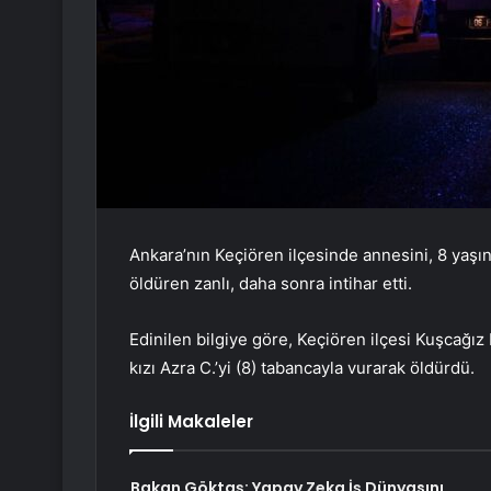
Ankara’nın Keçiören ilçesinde annesini, 8 yaşı
öldüren zanlı, daha sonra intihar etti.
Edinilen bilgiye göre, Keçiören ilçesi Kuşcağız
kızı Azra C.’yi (8) tabancayla vurarak öldürdü.
İlgili Makaleler
Bakan Göktaş: Yapay Zeka İş Dünyasını