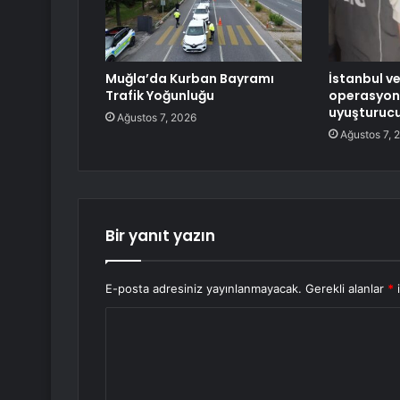
Muğla’da Kurban Bayramı
İstanbul v
Trafik Yoğunluğu
operasyon:
uyuşturucu 
Ağustos 7, 2026
Ağustos 7, 
Bir yanıt yazın
E-posta adresiniz yayınlanmayacak.
Gerekli alanlar
*
i
Y
o
r