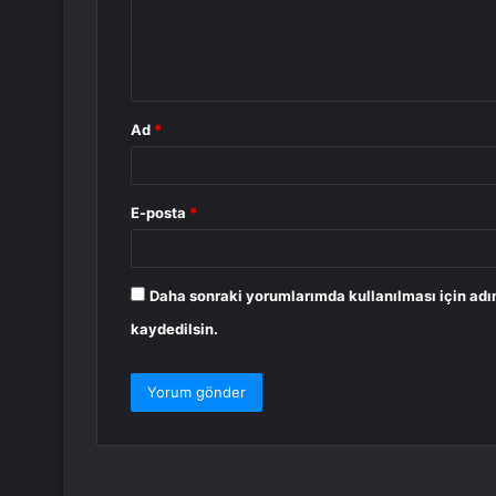
u
m
*
Ad
*
E-posta
*
Daha sonraki yorumlarımda kullanılması için adı
kaydedilsin.