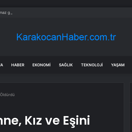
ılmaz gram altın için rakam verdi: Yarın akşama işaret etti
FA
HABER
EKONOMI
SAĞLIK
TEKNOLOJI
YAŞAM
i Öldürdü
ne, Kız ve Eşini