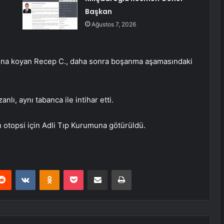
Başkan
Ağustos 7, 2026
ajına koyan Recep C., daha sonra boşanma aşamasındaki
nlı, aynı tabanca ile intihar etti.
n otopsi için Adli Tıp Kurumuna götürüldü.
erest
Reddit
VKontakte
Odnoklassniki
Pocket
E-Posta ile paylaş
Yazdır