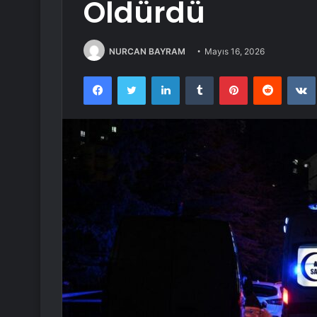
Öldürdü
NURCAN BAYRAM
Mayıs 16, 2026
Facebook
Twitter
LinkedIn
Tumblr
Pinterest
Reddit