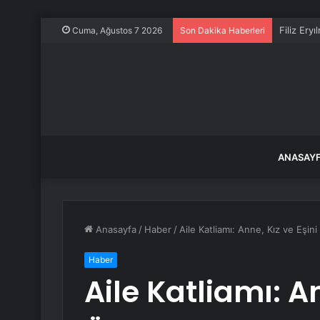
Filiz Ery
Cuma, Ağustos 7 2026
Son Dakika Haberleri
ANASAY
Anasayfa
/
Haber
/
Aile Katliamı: Anne, Kız ve Eşin
Haber
Aile Katliamı: An