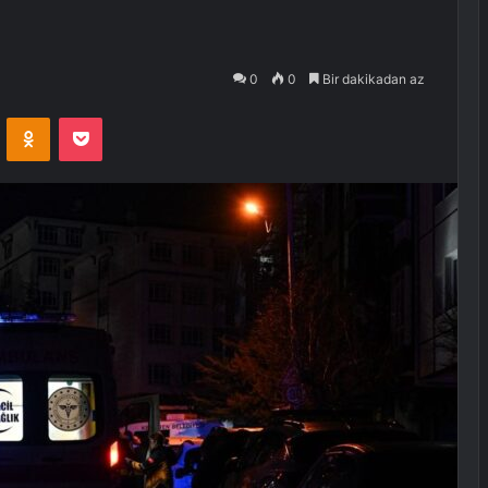
0
0
Bir dakikadan az
VKontakte
Odnoklassniki
Pocket