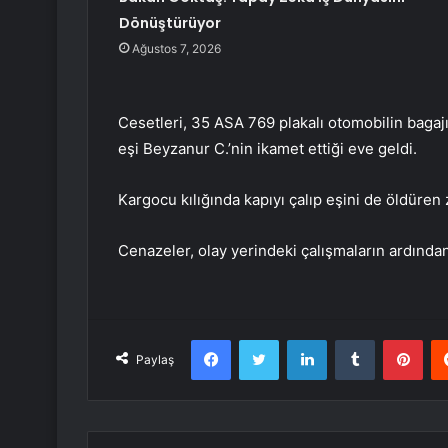
Dönüştürüyor
Ağustos 7, 2026
Cesetleri, 35 ASA 769 plakalı otomobilin bag
eşi Beyzanur C.’nin ikamet ettiği eve geldi.
Kargocu kılığında kapıyı çalıp eşini de öldüren za
Cenazeler, olay yerindeki çalışmaların ardında
Facebook
Twitter
LinkedIn
Tumblr
Pint
Paylaş