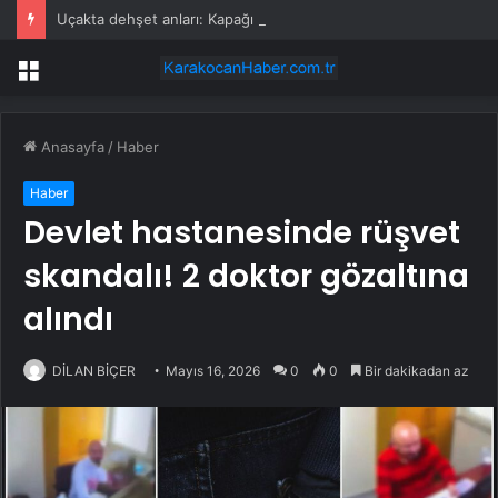
Uçakta dehşet anları: Kapağı açtıklarında gördüklerine inanamadılar
Menü
Anasayfa
/
Haber
Haber
Devlet hastanesinde rüşvet
skandalı! 2 doktor gözaltına
alındı
DİLAN BİÇER
Mayıs 16, 2026
0
0
Bir dakikadan az