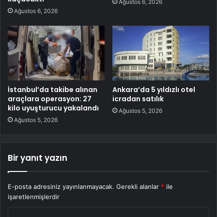
Ağustos 6, 2026
Ağustos 6, 2026
İstanbul’da takibe alınan
Ankara’da 5 yıldızlı otel
araçlara operasyon: 27
icradan satılık
kilo uyuşturucu yakalandı
Ağustos 5, 2026
Ağustos 5, 2026
Bir yanıt yazın
E-posta adresiniz yayınlanmayacak.
Gerekli alanlar
*
ile
işaretlenmişlerdir
Y