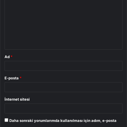
o
r
u
m
*
Ad
*
E-posta
*
İnternet sitesi
Daha sonraki yorumlarımda kullanılması için adım, e-posta