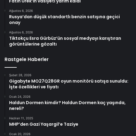
Fatih Ürek’in vasiyeti yarım kaldı
Ağustos 6, 2026
Rusya’dan düşük standartlı benzin satışına geçici
onay
Ağustos 6, 2026
Tiktokçu Esra Gürbüz’ün sosyal medyayı karıştıran
görüntülerine gözaltı
Rastgele Haberler
Şubat 28, 2026
Gigabyte MO27Q28GR oyun monitörü satışa sunuldu:
İşte özellikleri ve fiyatı
Ocak 24, 2026
Haldun Dormen kimdir? Haldun Dormen kaç yaşında,
nereli?
Haziran 11, 2025
MHP’den Gazi Yaşargil’e Taziye
Ocak 20, 2026