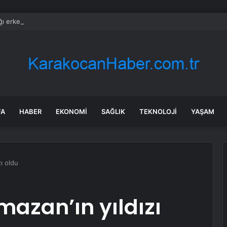
ı erkekle ilgili gerçeği öğrenen kadından tepki çeken hareket
FA
HABER
EKONOMI
SAĞLIK
TEKNOLOJI
YAŞAM
zı oldu
amazan’ın yıldızı