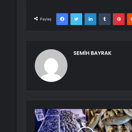
Facebook
Twitter
LinkedIn
Tumblr
Pint
Paylaş
SEMİH BAYRAK