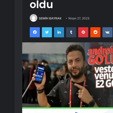
oldu
SEMİH BAYRAK
Nisan 27, 2023
Facebook
Twitter
LinkedIn
Tumblr
Pinterest
Reddit