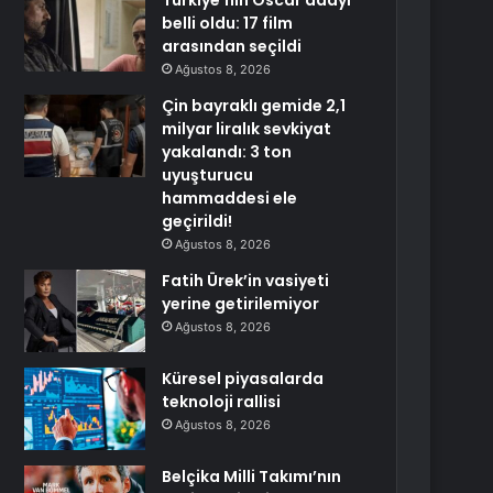
Türkiye’nin Oscar adayı
belli oldu: 17 film
arasından seçildi
Ağustos 8, 2026
Çin bayraklı gemide 2,1
milyar liralık sevkiyat
yakalandı: 3 ton
uyuşturucu
hammaddesi ele
geçirildi!
Ağustos 8, 2026
Fatih Ürek’in vasiyeti
yerine getirilemiyor
Ağustos 8, 2026
Küresel piyasalarda
teknoloji rallisi
Ağustos 8, 2026
Belçika Milli Takımı’nın