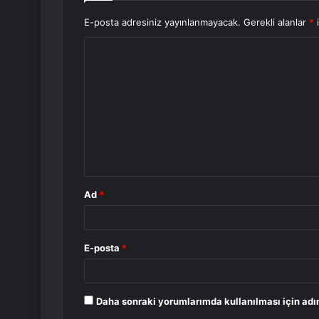
E-posta adresiniz yayınlanmayacak.
Gerekli alanlar
*
i
Y
o
r
u
m
*
Ad
*
E-posta
*
Daha sonraki yorumlarımda kullanılması için adı