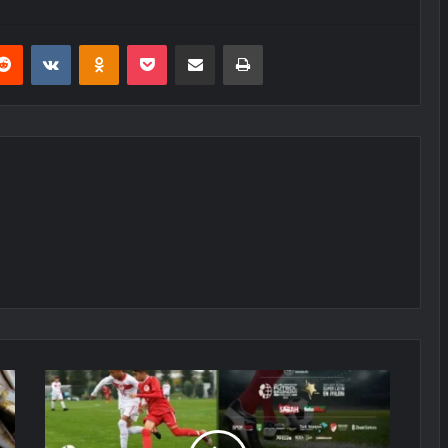
erest
Reddit
VKontakte
Odnoklassniki
Pocket
E-Posta ile paylaş
Yazdır