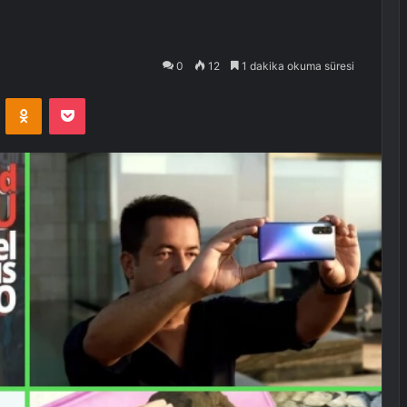
0
12
1 dakika okuma süresi
VKontakte
Odnoklassniki
Pocket