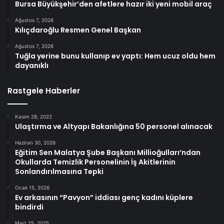
Bursa Büyükşehir’den afetlere hazır iki yeni mobil araç
Ağustos 7, 2026
Kılıçdaroğlu Resmen Genel Başkan
Ağustos 7, 2026
Tuğla yerine bunu kullanıp ev yaptı: Hem ucuz oldu hem
dayanıklı
Rastgele Haberler
Kasım 28, 2022
Ulaştırma ve Altyapı Bakanlığına 50 personel alınacak
Haziran 30, 2026
Eğitim Sen Malatya Şube Başkanı Millioğulları’ndan
Okullarda Temizlik Personelinin İş Akitlerinin
Sonlandırılmasına Tepki
Ocak 15, 2026
Ev arkasının “Pavyon” iddiası genç kadını küplere
bindirdi
Mart 25, 2025