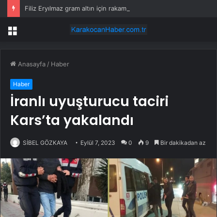
Filiz Eryılmaz gram altın için rakam verdi: Yarın akşama işaret etti
Menü
Anasayfa
/
Haber
Haber
İranlı uyuşturucu taciri
Kars’ta yakalandı
SİBEL GÖZKAYA
Eylül 7, 2023
0
9
Bir dakikadan az