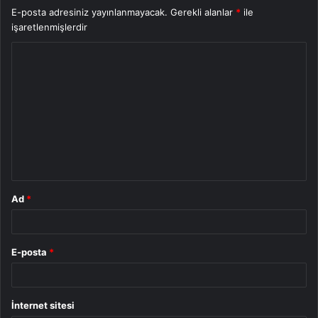
E-posta adresiniz yayınlanmayacak.
Gerekli alanlar
*
ile
işaretlenmişlerdir
Y
o
r
u
m
*
Ad
*
E-posta
*
İnternet sitesi