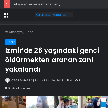
Buluşacağı erkekle ilgili gerçeği öğrenen kadından tepki çeken hareket
Menü
Anasayfa
/
Haber
Haber
İzmir’de 26 yaşındaki genci
öldürmekten aranan zanlı
yakalandı
ÖZGE PINARBAŞILI
Mart 30, 2023
0
13
Bir dakikadan az