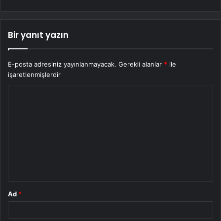
Bir yanıt yazın
E-posta adresiniz yayınlanmayacak.
Gerekli alanlar
*
ile
işaretlenmişlerdir
Y
o
r
u
m
*
Ad
*