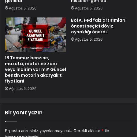
geriledi
hisseleri geriledi
Ağustos 5, 2026
Ağustos 5, 2026
BofA, Fed faiz artırımları
öncesi seçici döviz
oynaklığı önerdi
Ağustos 5, 2026
18 Temmuz benzine,
mazota, motorine zam
veya indirim var mı? Güncel
benzin motorin akaryakıt
fiyatları!
Ağustos 5, 2026
Bir yanıt yazın
E-posta adresiniz yayınlanmayacak.
Gerekli alanlar
*
ile
işaretlenmişlerdir