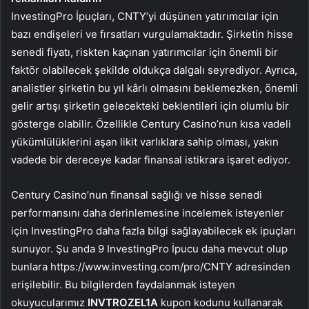
InvestingPro İpuçları, CNTY’yi düşünen yatırımcılar için
bazı endişeleri ve fırsatları vurgulamaktadır. Şirketin hisse
senedi fiyatı, riskten kaçınan yatırımcılar için önemli bir
faktör olabilecek şekilde oldukça dalgalı seyrediyor. Ayrıca,
analistler şirketin bu yıl kârlı olmasını beklemezken, önemli
gelir artışı şirketin gelecekteki beklentileri için olumlu bir
gösterge olabilir. Özellikle Century Casino’nun kısa vadeli
yükümlülüklerini aşan likit varlıklara sahip olması, yakın
vadede bir dereceye kadar finansal istikrara işaret ediyor.
Century Casino’nun finansal sağlığı ve hisse senedi
performansını daha derinlemesine incelemek isteyenler
için InvestingPro daha fazla bilgi sağlayabilecek ek ipuçları
sunuyor. Şu anda 9 InvestingPro İpucu daha mevcut olup
bunlara https://www.investing.com/pro/CNTY adresinden
erişilebilir. Bu bilgilerden faydalanmak isteyen
okuyucularımız
INVTROZEL1A
kupon kodunu kullanarak