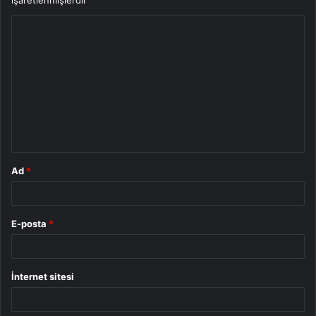
Y
o
r
u
m
*
Ad
*
E-posta
*
İnternet sitesi