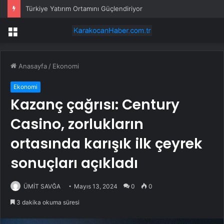
Türkiye Yatırım Ortamını Güçlendiriyor
Menü
Anasayfa
/
Ekonomi
Ekonomi
Kazanç çağrısı: Century
Casino, zorlukların
ortasında karışık ilk çeyrek
sonuçları açıkladı
ÜMİT SAVĞA
Mayıs 13, 2024
0
0
3 dakika okuma süresi