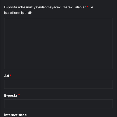
E-posta adresiniz yayınlanmayacak.
Gerekli alanlar
*
ile
işaretlenmişlerdir
Y
o
r
u
m
*
Ad
*
E-posta
*
İnternet sitesi