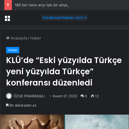
180 bin tane arıyı tek bir amaç doğaya saldılar
Menü
Anasayfa
/
Haber
Haber
KLÜ’de “Eski yüzyılda Türkçe
yeni yüzyılda Türkçe”
konferansı düzenledi
ÖZGE PINARBAŞILI
Kasım 27, 2022
0
12
Bir dakikadan az