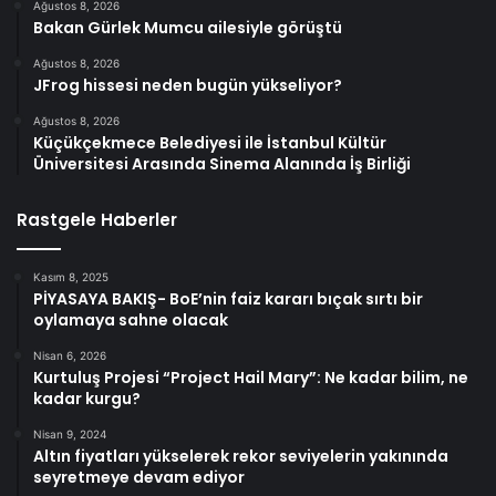
Ağustos 8, 2026
Bakan Gürlek Mumcu ailesiyle görüştü
Ağustos 8, 2026
JFrog hissesi neden bugün yükseliyor?
Ağustos 8, 2026
Küçükçekmece Belediyesi ile İstanbul Kültür
Üniversitesi Arasında Sinema Alanında İş Birliği
Rastgele Haberler
Kasım 8, 2025
PİYASAYA BAKIŞ- BoE’nin faiz kararı bıçak sırtı bir
oylamaya sahne olacak
Nisan 6, 2026
Kurtuluş Projesi “Project Hail Mary”: Ne kadar bilim, ne
kadar kurgu?
Nisan 9, 2024
Altın fiyatları yükselerek rekor seviyelerin yakınında
seyretmeye devam ediyor