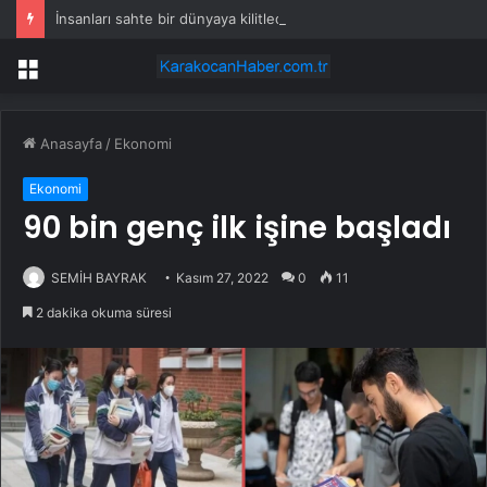
İnsanları sahte bir dünyaya kilitlediler: İşler kısa sürede bu hale geldi
Menü
Anasayfa
/
Ekonomi
Ekonomi
90 bin genç ilk işine başladı
SEMİH BAYRAK
Kasım 27, 2022
0
11
2 dakika okuma süresi