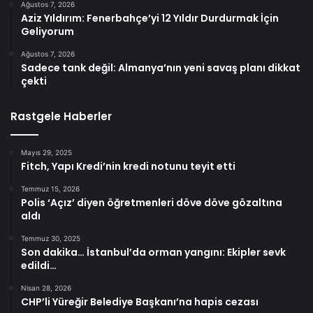
Ağustos 7, 2026
Aziz Yıldırım: Fenerbahçe’yi 12 Yıldır Durdurmak İçin
Geliyorum
Ağustos 7, 2026
Sadece tank değil: Almanya’nın yeni savaş planı dikkat
çekti
Rastgele Haberler
Mayıs 29, 2025
Fitch, Yapı Kredi’nin kredi notunu teyit etti
Temmuz 15, 2026
Polis ‘Açız’ diyen öğretmenleri döve döve gözaltına
aldı
Temmuz 30, 2025
Son dakika… İstanbul’da orman yangını: Ekipler sevk
edildi…
Nisan 28, 2026
CHP’li Yüreğir Belediye Başkanı’na hapis cezası