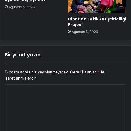
Ağustos 5, 2026
Dinar’da Kekik Yetiştiriciliği
Projesi
Ağustos 5, 2026
Bir yanıt yazın
E-posta adresiniz yayınlanmayacak.
Gerekli alanlar
*
ile
işaretlenmişlerdir
Y
o
r
u
m