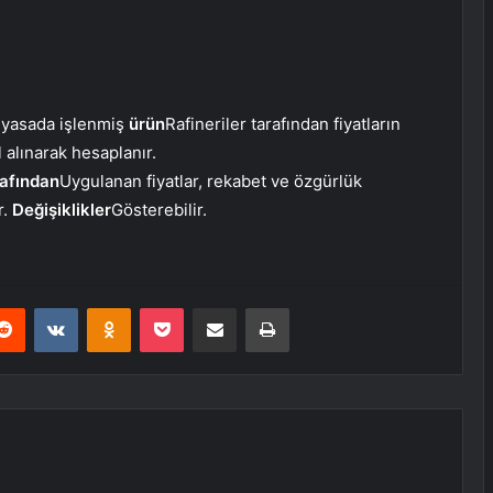
iyasada işlenmiş
ürün
Rafineriler tarafından fiyatların
 alınarak hesaplanır.
rafından
Uygulanan fiyatlar, rekabet ve özgürlük
r.
Değişiklikler
Gösterebilir.
erest
Reddit
VKontakte
Odnoklassniki
Pocket
E-Posta ile paylaş
Yazdır