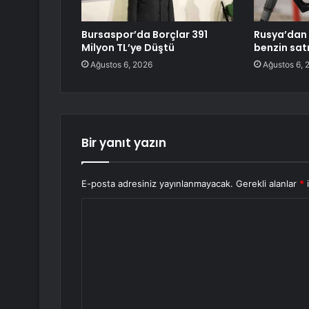
Bursaspor’da Borçlar 391
Rusya’dan 
Milyon TL’ye Düştü
benzin sat
Ağustos 6, 2026
Ağustos 6, 
Bir yanıt yazın
E-posta adresiniz yayınlanmayacak.
Gerekli alanlar
*
i
Y
o
r
u
m