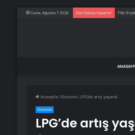
Filiz Ery
Cuma, Ağustos 7 2026
Son Dakika Haberleri
ANASAY
Anasayfa
/
Ekonomi
/
LPG’de artış yaşandı
Ekonomi
LPG’de artış ya