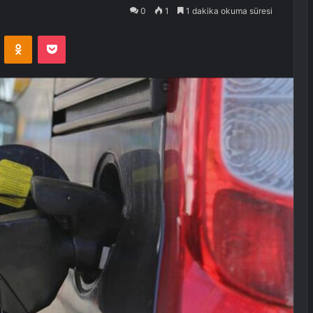
0
1
1 dakika okuma süresi
VKontakte
Odnoklassniki
Pocket