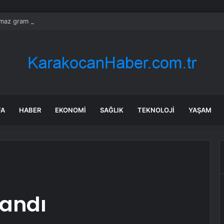
ılmaz gram altın için rakam verdi: Yarın akşama işaret etti
FA
HABER
EKONOMI
SAĞLIK
TEKNOLOJI
YAŞAM
şandı