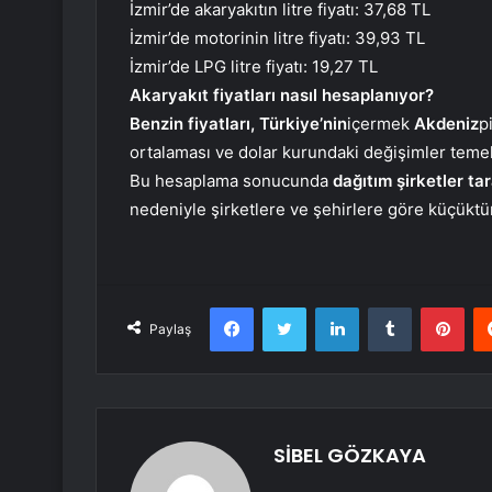
İzmir’de akaryakıtın litre fiyatı: 37,68 TL
İzmir’de motorinin litre fiyatı: 39,93 TL
İzmir’de LPG litre fiyatı: 19,27 TL
Akaryakıt fiyatları nasıl hesaplanıyor?
Benzin fiyatları,
Türkiye’nin
içermek
Akdeniz
p
ortalaması ve dolar kurundaki değişimler temel
Bu hesaplama sonucunda
dağıtım
şirketler ta
nedeniyle şirketlere ve şehirlere göre küçüktü
Facebook
Twitter
LinkedIn
Tumblr
Pint
Paylaş
SİBEL GÖZKAYA