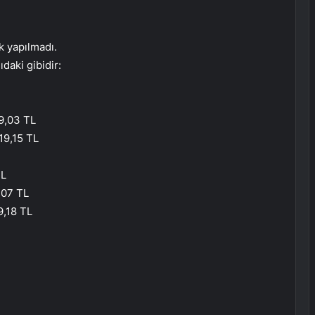
k yapılmadı.
ıdaki gibidir:
39,03 TL
 19,15 TL
TL
9,07 TL
9,18 TL