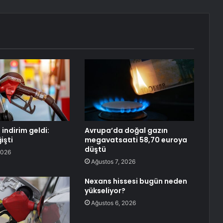
indirim geldi:
Avrupa’da doğal gazın
işti
megavatsaati 58,70 euroya
düştü
2026
Ağustos 7, 2026
Nexans hissesi bugün neden
yükseliyor?
Ağustos 6, 2026