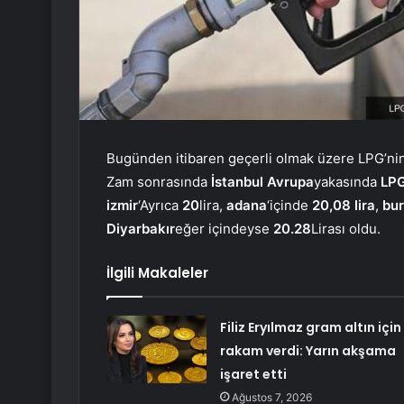
Bugünden itibaren geçerli olmak üzere LPG’nin 
Zam sonrasında
İstanbul Avrupa
yakasında
LPG
izmir
‘Ayrıca
20
lira,
adana
‘içinde
20,08 lira
,
bu
Diyarbakır
eğer içindeyse
20.28
Lirası oldu.
İlgili Makaleler
Filiz Eryılmaz gram altın için
rakam verdi: Yarın akşama
işaret etti
Ağustos 7, 2026