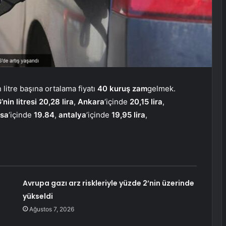
litre başına ortalama fiyatı
40 kuruş zam
gelmek.
’nin litresi 20,28 lira
,
Ankara
‘içinde
20,15 lira
,
rsa
‘içinde
19.84
,
antalya
‘içinde
19,95 lira
,
Avrupa gazı arz riskleriyle yüzde 2’nin üzerinde
yükseldi
Ağustos 7, 2026