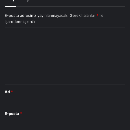
E-posta adresiniz yayınlanmayacak.
Gerekli alanlar
*
ile
işaretlenmişlerdir
Y
o
r
u
m
*
Ad
*
E-posta
*