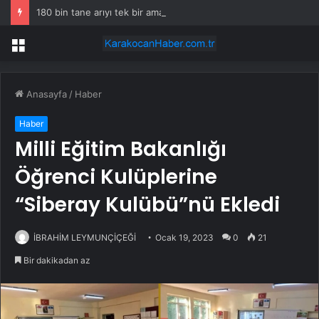
180 bin tane arıyı tek bir amaç doğaya saldılar
Menü
Anasayfa
/
Haber
Haber
Milli Eğitim Bakanlığı
Öğrenci Kulüplerine
“Siberay Kulübü”nü Ekledi
İBRAHİM LEYMUNÇİÇEĞİ
Ocak 19, 2023
0
21
Bir dakikadan az