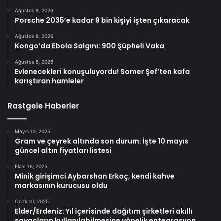
Ağustos 9, 2026
Porsche 2035’e kadar 9 bin kişiyi işten çıkaracak
Ağustos 8, 2026
Kongo’da Ebola Salgını: 900 Şüpheli Vaka
Ağustos 8, 2026
Evlenecekleri konuşuluyordu! Somer Şef’ten kafa
karıştıran hamleler
Rastgele Haberler
Mayıs 10, 2025
Gram ve çeyrek altında son durum: İşte 10 mayıs
güncel altın fiyatları listesi
Ekim 16, 2025
Minik girişimci Aybarshan Erkoç, kendi kahve
markasının kurucusu oldu
Ocak 10, 2025
Elder/Erdeniz: Yıl içerisinde dağıtım şirketleri akıllı
sayaçların kullanılabilmesine yönelik entegrasyon