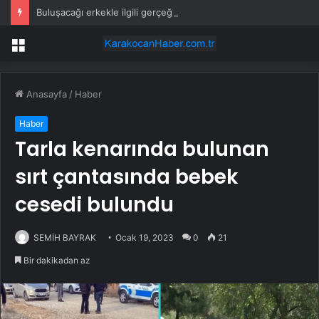
Buluşacağı erkekle ilgili gerçeği öğrenen kadından tepki çeken hareket
Menü
Anasayfa
/
Haber
Haber
Tarla kenarında bulunan
sırt çantasında bebek
cesedi bulundu
SEMİH BAYRAK
Ocak 19, 2023
0
21
Bir dakikadan az