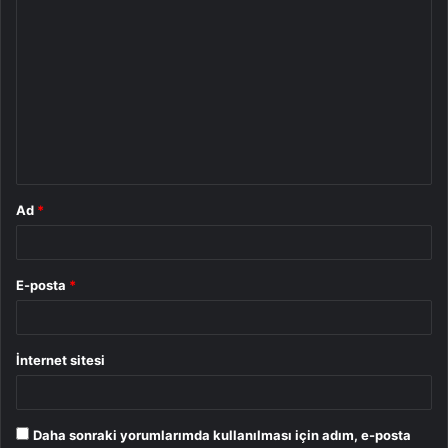
Y
o
r
u
m
*
Ad
*
E-posta
*
İnternet sitesi
Daha sonraki yorumlarımda kullanılması için adım, e-posta