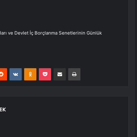
ları ve Devlet İç Borçlanma Senetlerinin Günlük
erest
Reddit
VKontakte
Odnoklassniki
Pocket
E-Posta ile paylaş
Yazdır
EK