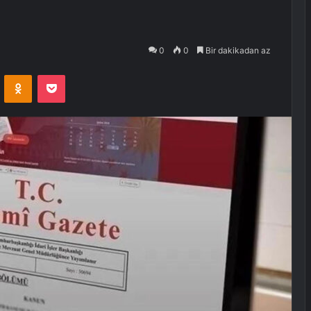
0
0
Bir dakikadan az
VKontakte
Odnoklassniki
Pocket