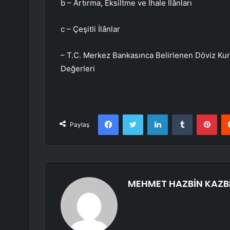
b – Artırma, Eksiltme ve İhale İlânları
c – Çeşitli İlânlar
– T.C. Merkez Bankasınca Belirlenen Döviz Kur
Değerleri
Facebook
Twitter
LinkedIn
Tumblr
Pint
Paylaş
MEHMET HAZBİN KAZB