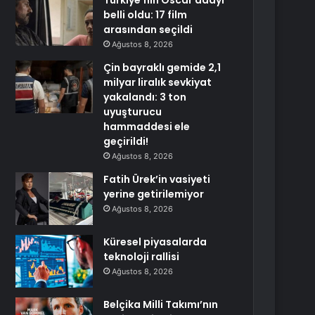
Türkiye’nin Oscar adayı
belli oldu: 17 film
arasından seçildi
Ağustos 8, 2026
Çin bayraklı gemide 2,1
milyar liralık sevkiyat
yakalandı: 3 ton
uyuşturucu
hammaddesi ele
geçirildi!
Ağustos 8, 2026
Fatih Ürek’in vasiyeti
yerine getirilemiyor
Ağustos 8, 2026
Küresel piyasalarda
teknoloji rallisi
Ağustos 8, 2026
Belçika Milli Takımı’nın