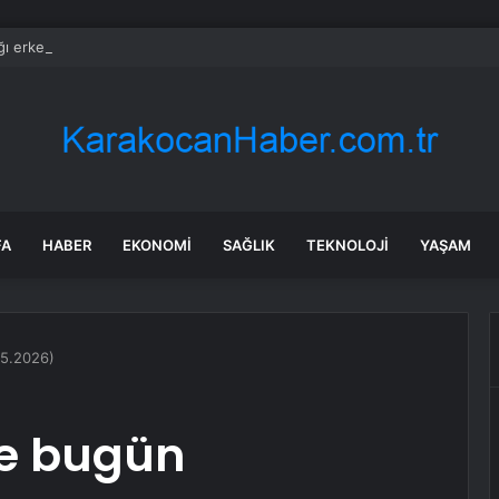
ı erkekle ilgili gerçeği öğrenen kadından tepki çeken hareket
FA
HABER
EKONOMI
SAĞLIK
TEKNOLOJI
YAŞAM
05.2026)
de bugün