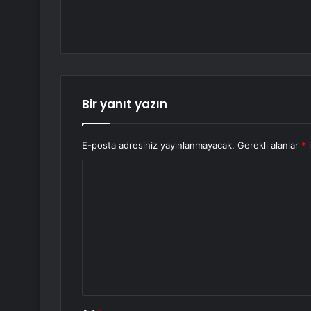
Bir yanıt yazın
E-posta adresiniz yayınlanmayacak.
Gerekli alanlar
*
i
Y
o
r
u
m
*