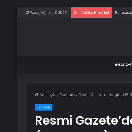
Buluşacağ
Pazar, Ağustos 9 2026
Son Dakika Haberleri
ANASAY
Anasayfa
/
Ekonomi
/
Resmi Gazete’de bugün (15.
Ekonomi
Resmi Gazete’