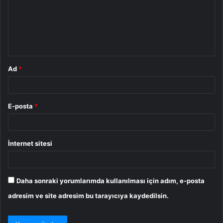
u
m
*
Ad
*
E-posta
*
İnternet sitesi
Daha sonraki yorumlarımda kullanılması için adım, e-posta
adresim ve site adresim bu tarayıcıya kaydedilsin.