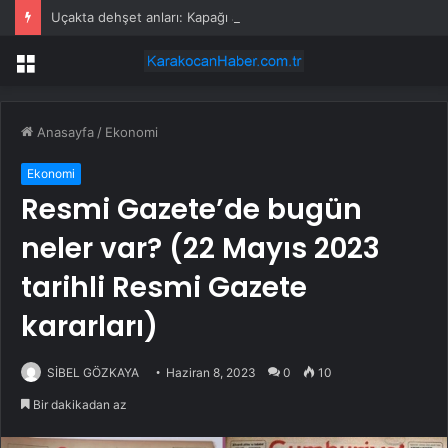
Uçakta dehşet anları: Kapağı açtıklarında gördüklerine inanamadılar
Menü
Anasayfa
/
Ekonomi
Ekonomi
Resmi Gazete’de bugün
neler var? (22 Mayıs 2023
tarihli Resmi Gazete
kararları)
SİBEL GÖZKAYA
Haziran 8, 2023
0
10
Bir dakikadan az