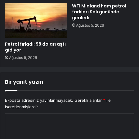
WTI Midland ham petrol
farkları Salı gününde
geriledi
Ağustos 5, 2026
Petrol fırladı: 98 doları aştı
gidiyor
Ağustos 5, 2026
Bir yanıt yazın
E-posta adresiniz yayınlanmayacak.
Gerekli alanlar
*
ile
işaretlenmişlerdir
Y
o
r