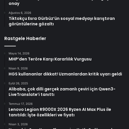
onay
Ağustos 6, 2026
Tiktokçu Esra Gürbüz’ün sosyal medyayı karıştıran
görüntülerine gözaltı
Rastgele Haberler
Mayıs 14, 2026
MHP’den Teröre Karşı Kararlılık Vurgusu
Nisan 9, 2026
HGS kullananlar dikkat! Uzmanlardan kritik uyarı geldi
Eylül 26, 2025
Alibaba, çok dilli gerçek zamanlı çeviri için Qwen3-
LiveTranslate’i tanıttı
Temmuz 17, 2026
Lenovo Legion R9000X 2026 Ryzen AI Max Plus ile
tanıtıldı: İşte özellikleri ve fiyatı
Nisan 3, 2026