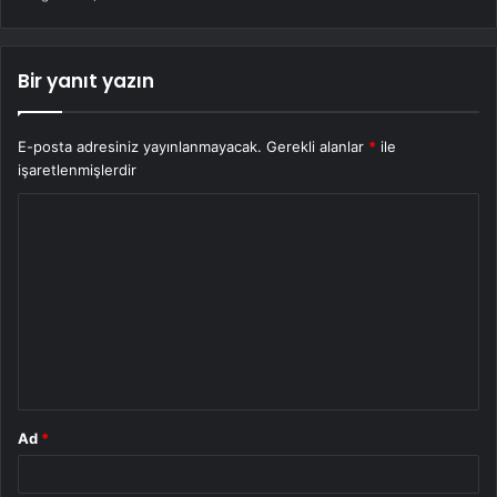
Bir yanıt yazın
E-posta adresiniz yayınlanmayacak.
Gerekli alanlar
*
ile
işaretlenmişlerdir
Y
o
r
u
m
*
Ad
*