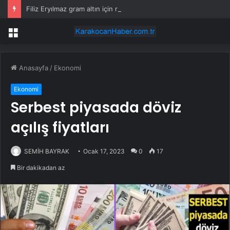
Filiz Eryılmaz gram altın için rakam verdi: Yarın akşama işaret etti
Menü
Anasayfa
/
Ekonomi
Ekonomi
Serbest piyasada döviz
açılış fiyatları
SEMİH BAYRAK
Ocak 17, 2023
0
17
Bir dakikadan az