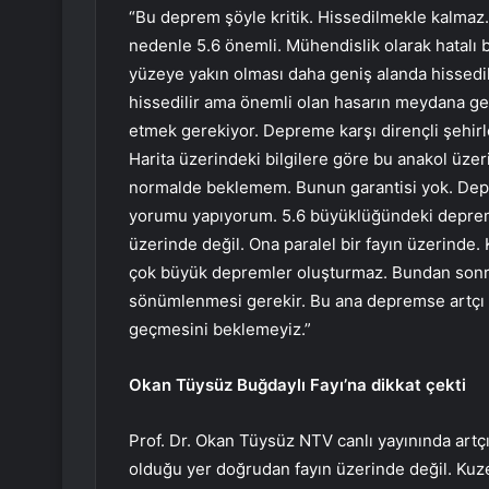
“Bu deprem şöyle kritik. Hissedilmekle kalmaz. T
nedenle 5.6 önemli. Mühendislik olarak hatalı b
yüzeye yakın olması daha geniş alanda hissedi
hissedilir ama önemli olan hasarın meydana ge
etmek gerekiyor. Depreme karşı dirençli şehi
Harita üzerindeki bilgilere göre bu anakol üzer
normalde beklemem. Bunun garantisi yok. Dep
yorumu yapıyorum. 5.6 büyüklüğündeki deprem m
üzerinde değil. Ona paralel bir fayın üzerinde.
çok büyük depremler oluşturmaz. Bundan son
sönümlenmesi gerekir. Bu ana depremse artçı d
geçmesini beklemeyiz.”
Okan Tüysüz Buğdaylı Fayı’na dikkat çekti
Prof. Dr. Okan Tüysüz NTV canlı yayınında art
olduğu yer doğrudan fayın üzerinde değil. Kuze