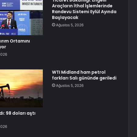
Ticaret Bakanlığı: Engelli
Araçların İthal İşlemlerinde
Randevu Sistemi Eylül Ayında
Başlayacak
Ağustos 5, 2026
tırım Ortamını
yor
2026
WTI Midland ham petrol
farkları Salı gününde geriledi
Ağustos 5, 2026
dı: 98 doları aştı
2026