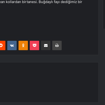
 kollardan birtanesi. Buğdaylı fayı dediğimiz bir
erest
Reddit
VKontakte
Odnoklassniki
Pocket
E-Posta ile paylaş
Yazdır