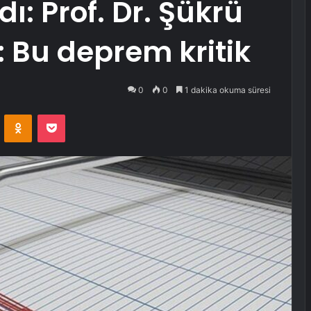
ı: Prof. Dr. Şükrü
: Bu deprem kritik
0
0
1 dakika okuma süresi
VKontakte
Odnoklassniki
Pocket