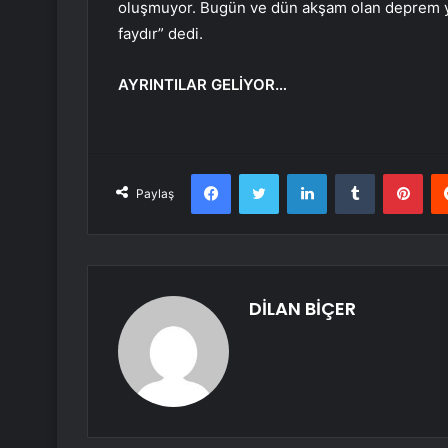
oluşmuyor. Bugün ve dün akşam olan deprem yan
faydır” dedi.
AYRINTILAR GELİYOR…
Facebook
Twitter
LinkedIn
Tumblr
Pint
Paylaş
DİLAN BİÇER