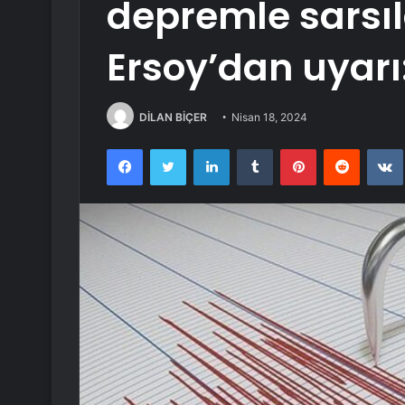
depremle sarsıld
Ersoy’dan uyarı
DİLAN BİÇER
Nisan 18, 2024
Facebook
Twitter
LinkedIn
Tumblr
Pinterest
Reddit