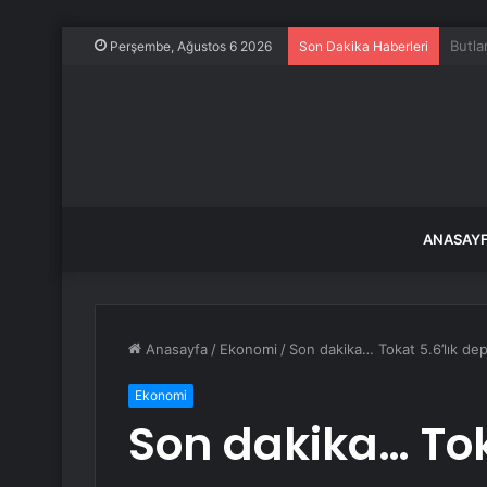
Uçakt
Perşembe, Ağustos 6 2026
Son Dakika Haberleri
ANASAY
Anasayfa
/
Ekonomi
/
Son dakika… Tokat 5.6’lık depr
Ekonomi
Son dakika… Tok