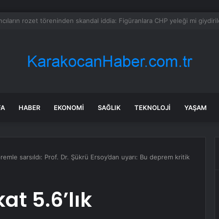
a dehşet anları: Kapağı açtıklarında gördüklerine inanamadılar
FA
HABER
EKONOMI
SAĞLIK
TEKNOLOJI
YAŞAM
emle sarsıldı: Prof. Dr. Şükrü Ersoy’dan uyarı: Bu deprem kritik
at 5.6’lık