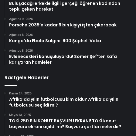
Buluşacağı erkekle ilgili gerçeği öğrenen kadından
tepki çeken hareket
Ağustos 9, 2026
Porsche 2035’e kadar 9 bin kişiyi işten çıkaracak
Ağustos 8, 2026
Kongo’da Ebola Salgını: 900 Şüpheli Vaka
Ağustos 8, 2026
Evlenecekleri konuşuluyordu! Somer Şef’ten kafa
karıştıran hamleler
Rastgele Haberler
Kasım 24, 2025
Afrika’da yılın futbolcusu kim oldu? Afrika’da yılın
futbolcusu seçildi mi?
Mayıs 13, 2025
TOKİ 250 BİN KONUT BAŞVURU EKRANI! TOKİ konut
başvuru ekranı açıldı mı? Başvuru şartları nelerdir?