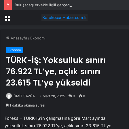
Buluşacağı erkekle ilgili gerçeği öğrenen kadından tepki çeken hareket
Menü
Anasayfa
/
Ekonomi
Ekonomi
TÜRK-İŞ: Yoksulluk sınırı
76.922 TL’ye, açlık sınırı
23.615 TL’ye yükseldi
ÜMİT SAVĞA
Mart 28, 2025
0
0
1 dakika okuma süresi
Foreks – TÜRK-İŞ’in çalışmasına göre Mart ayında
yoksulluk sınırı 76.922 TL’ye, açlık sınırı 23.615 TL’ye