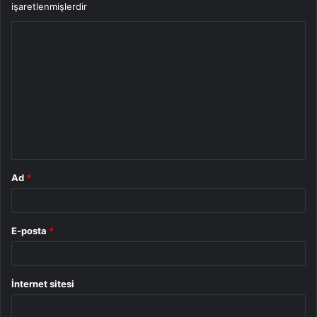
işaretlenmişlerdir
Y
o
r
u
m
*
Ad
*
E-posta
*
İnternet sitesi